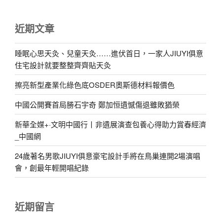
近期文章
睡眠心思天灸、兒童天灸……進伏首日，一家人JIUYI俱意
住宅設計就要整整齊齊貼天灸
擦亮新型產業化綠色底OSDER奧斯德材料報價色
中國公開賽首局勝石宇奇 鄭加恒遺憾傷退雖敗猶榮
新華全媒+·文明中國行丨非遺展演查包養心得助力賞春經濟
_中國網
24歲著名男歌JIUYI俱意豪宅設計手將在鳥巢連開2場演唱
會，創最年輕開唱紀錄
近期留言