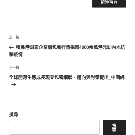
文
上
上一篇
章
一
噴鼻港兩家企業甜包養行情捐贈4000余萬港元助內地抗
導
篇
擊疫情
覽
文
章
下
下一篇
一
全球開源生態成長現查包養網狀、趨向與對策提出_中國網
篇
文
章
搜尋
搜
尋