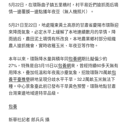
5月22日，在環縣曲子鎮五里橋村，村平易近們搶抓雨后墑
情一邊覆膜一邊點播年夜豆（無人機照片）。
5月21日至22日，地處隴東黃土高原的甘肅省慶陽市環縣迎
來降雨氣象，必定水平上緩解了本地連續數月的旱情。降
雨過后，農田泥土墑情有所改良，本地農業鄉村部分組織
農人搶抓機會，實時收穫玉米、年夜豆等作物。
本年以來，環縣降水量與積年同
包養網
期比擬偏少約
27%，特殊是自3月15日以
包養網
來，曾經持續60多天無有
用降水，疊加低溫和年夜風沙塵氣象，招致環縣70萬畝
包
養平臺推舉
耕地呈現分歧水平干旱，32.2萬畝玉米無法下
種。中心景象臺此前已發布干旱黃色預警，環縣地點甘肅
台灣東邊地域達特旱品級。
包養
新華社記者 郎兵兵 攝