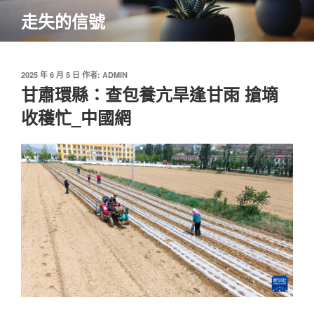
跳
走失的信號
至
主
要
內
發
2025 年 6 月 5 日
作者:
ADMIN
佈
甘肅環縣：查包養亢旱逢甘雨 搶墑
容
於
收穫忙_中國網