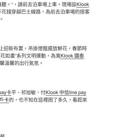
難聽。”，請前去泊車場上車。現場設
Klook
不花錢穿越巴士線路，為前去泊車場的搭客
。
止迎新布置，吊掛燈籠擺放鮮花，春節時
卡
花如畫”系列文明運動，為寬
Klook 國泰
馨溫馨的出行氣氛。
 pay卡
平、祁旭敏、付
Klook 中信line pay
大戶卡
的，也不知在這裡困了多久，看起來
王斐