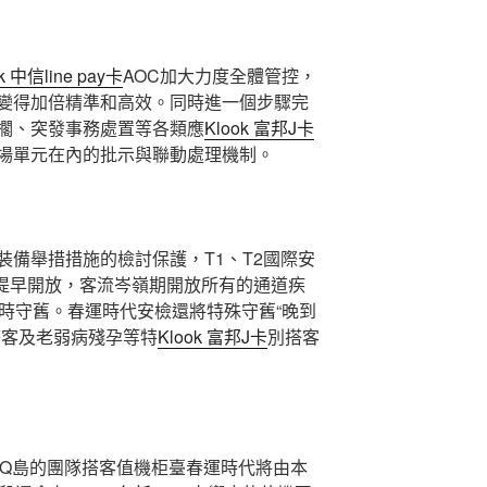
k 中信line pay卡
AOC加大力度全體管控，
變得加倍精準和高效。同時進一個步驟完
擱、突發事務處置等各類應
Klook 富邦J卡
場單元在內的批示與聯動處理機制。
裝備舉措措施的檢討保護，T1、T2國際安
提早開放，客流岑嶺期開放所有的通道疾
小時守舊。春運時代安檢還將特殊守舊“晚到
搭客及老弱病殘孕等特
Klook 富邦J卡
別搭客
樓Q島的團隊搭客值機柜臺春運時代將由本