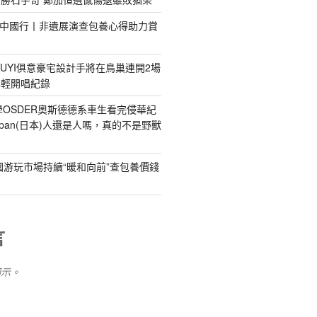
明中國行丨非遺展演查包養心得助力賞
IUYI俱意豪宅設計手將在鳥巢連開2場
年輕開唱紀錄
)小學OSDER奧斯德德系車生看完侵華紀
pan(日本)人還是人嗎，真的不是野獸
國游玩市場持續“暖和向前”查包養價錢
言
顯示。