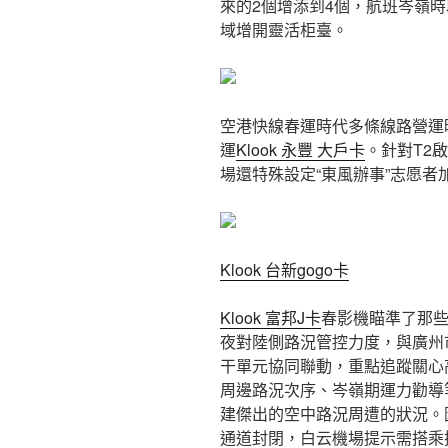
來的2個增添到4個，航班岑嶺
域增開靈活柜臺。
空港快線春運時代多條線路營運
運
Klook 永豐 大戶卡
。針對T2
場還特殊設定“東風辦事”志愿者
Klook 台新gogo卡
Klook 富邦J卡
春影機瞄準了那
夜對陸側路況管控力度，與廣州
干單元協同聯動，重點追蹤關心
周邊路況次序、岑嶺期運力勸導
建傑出的空中路況周遭的狀況。
通道封閉，白云機場提示需搭乘