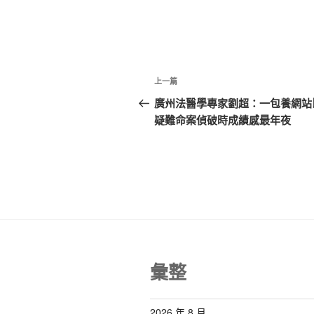
文
上
上一篇
章
一
廣州法醫學專家劉超：一包養網站
篇
疑難命案偵破時成績感最年夜
導
文
覽
章
彙整
2026 年 8 月