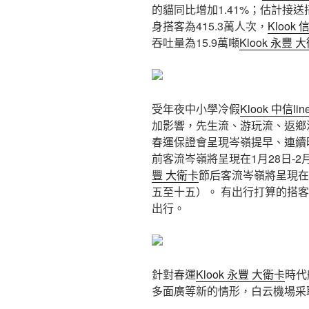
的貓同比增加1.41%；估計接送搭
身搭客為415.3萬人次，
Klook
吞吐量為15.9萬噸
Klook 永豐 
受年夜中小學冷假
Klook 中信lin
加影響，先生流、游玩流、返鄉
春運保證會呈現岑嶺提早、連續
前客流岑嶺將呈現在1月28日-
豐 大衛卡
節后客流岑嶺將呈現在2
五至十五）。 有出行打算的搭
出行。
針對春運
Klook 永豐 大衛卡
時代
多面廣等新的情形，白云機場采