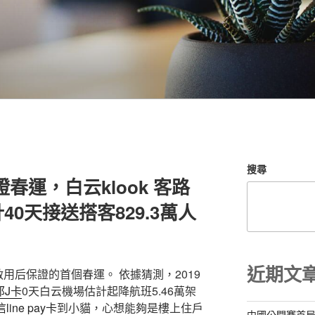
搜尋
證春運，白云klook 客路
0天接送搭客829.3萬人
近期文
用后保證的首個春運。 依據猜測，2019
富邦J卡
0天白云機場估計起降航班5.46萬架
信line pay卡
到小貓，心想能夠是樓上住戶
中國公開賽首局