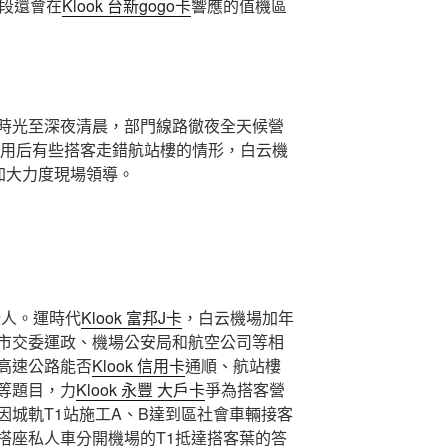
時段還會在
Klook 台新gogo卡
響應的值機區
時光至深夜清晨，部門線路徹夜全天候營
啟用后有些搭客走錯航站樓的情形，白云機
加大力度現場領導。
些人。運時代
Klook 富邦J卡
，白云機場加年
市交委運政、機場公安局和航空公司等相
高速公路能否
Klook 信用卡
通順、航站樓
等題目，力
Klook 永豐 大戶卡
爭為搭客營
因城軌T1站施工A、B達到區社會車輛接客
搭座私人車分開機場的T1抵達搭客葉的答