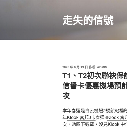
跳
至
走失的信號
主
要
內
容
發
2025 年 6 月 19 日
作者:
ADMIN
佈
T1、T2初次聯袂保
於
信譽卡優惠機場預計4
次
本年春運是白云機場2號航站樓啟
年
Klook 富邦J卡
春運4
Klook 
次，她四下觀望，沒見
Klook 中