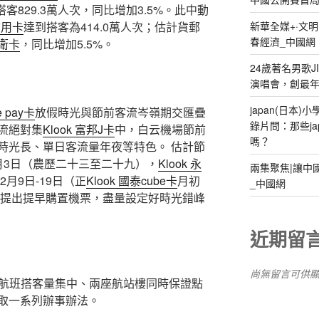
客829.3萬人次，同比增加3.5%。此中動
新華全媒+·文
 信用卡
達到搭客為414.0萬人次；估計貨郵
春經濟_中國網
大衛卡
，同比增加5.5%。
24歲著名男歌J
演唱會，創最
japan(日本
e pay卡
放假時光與節前客流岑嶺期交匯疊
錄片問：那些ja
流絕對集
Klook 富邦J卡
中，白云機場節前
嗎？
時光長、單日客流量年夜等特色。 估計節
2月3日（農歷二十三至二十九），
Klook 永
兩集聚焦|讓中
月9日-19日（正
Klook 國泰cube卡
月初
_中國網
客提出提早購置機票，盡量設定好時光錯峰
近期留
尚無留言可供
航班搭客量集中、兩座航站樓同時保證點
取一系列辦事辦法。