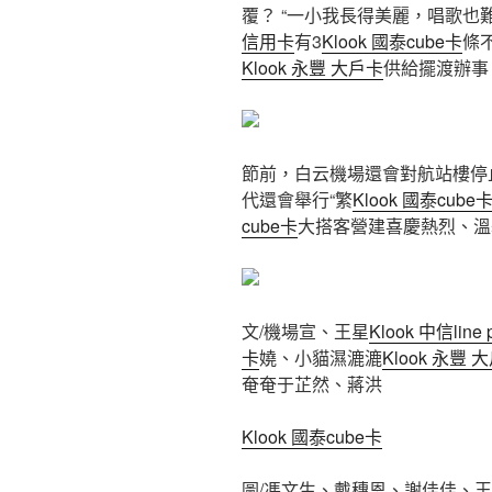
覆？ “一小我長得美麗，唱歌也
信用卡
有3
Klook 國泰cube卡
條
Klook 永豐 大戶卡
供給擺渡辦事
節前，白云機場還會對航站樓停
代還會舉行“繁
Klook 國泰cube
cube卡
大搭客營建喜慶熱烈、溫
文/機場宣、王星
Klook 中信line
卡
嬈、小貓濕漉漉
Klook 永豐 
奄奄于芷然、蔣洪
Klook 國泰cube卡
圖/馮文生、戴穗恩、謝佳佳、