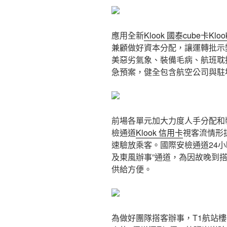
應用全新
Klook 國泰cube卡
Kloo
兼顧做好資本分配，讓運轉批示
美惡劣氣象、裝備毛病、航班耽
急預案，健全包含航空公司與駐
前場各單元加大力度人手分配和
檢通道
Klook 信用卡
視客流情形
速驗放乘客。國際安檢通道24
及東風辦事”通道，為因故晚到
供給方便。
為做好團隊搭客辦事，T1航站