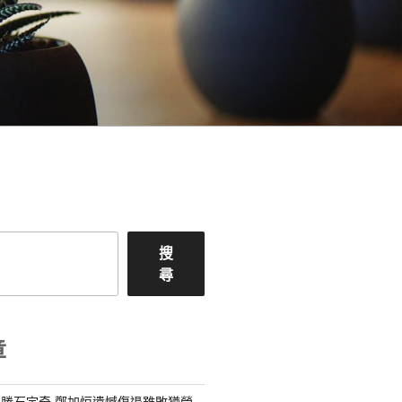
搜
尋
章
勝石宇奇 鄭加恒遺憾傷退雖敗猶榮