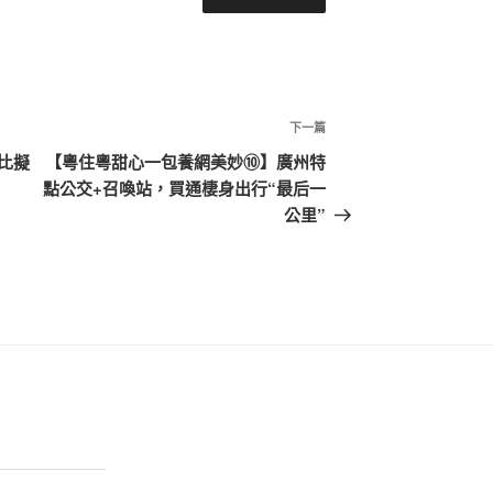
下
下一篇
一
比擬
【粵住粵甜心一包養網美妙⑩】廣州特
篇
點公交+召喚站，買通棲身出行“最后一
文
公里”
章