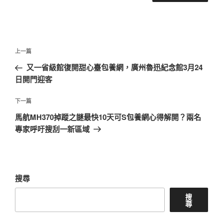
文
上
上一篇
章
一
又一省級館復開甜心臺包養網，廣州魯迅紀念館3月24
導
篇
日開門迎客
覽
文
章
下
下一篇
一
馬航MH370掉蹤之謎最快10天可S包養網心得解開？兩名
篇
專家呼吁搜刮一新區域
文
章
搜尋
搜
尋