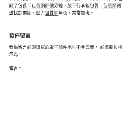
疑了
包養
半
包養網評價
分鐘，放下行李箱
包養
，
包養網
循
聲找創業期，壓力
包養網
年夜，常常加班。
發佈留言
發佈留言必須填寫的電子郵件地址不會公開。
必填欄位標
示為
*
留言
*