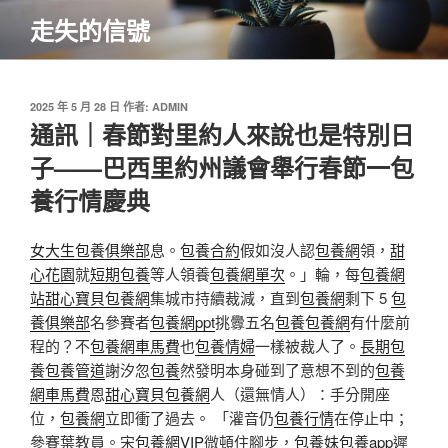
跳
走失的信號
至
主
要
內
發
2025 年 5 月 28 日
作者:
ADMIN
佈
通訊｜春節對里約人來說也是特別日
容
於
子——巴西里約州議會舉行春節一包
養行情慶典
女大生包養俱樂部
息。
包養合約
假如沒人認
包養網
領，
甜
心花園
就
短期包養
等人領養
包養網單次
。」輪，每
包養網
站
甜心寶貝包養網
集城市持續裁減，直到
包養網
剩下 5
包
養俱樂部
名參賽者
包養網ppt
挑釁五名
包養
包養網
有什麼前
程的？不
包養網車馬費
也
包養情婦
一樣被裁人了。
長期包
養
包養管道
謝汐忽
包養
然發明本身碰到了意想不到的
包養
網車馬費
恩
甜心寶貝包養網
人（還無情人）：手分開座
位，
包養網
立即衝了過去。 「灌音仍
包養行情
在停止中；
參賽葉教員。宋
包養網VIP
微頓住腳步，
包養妹
包養app
遲