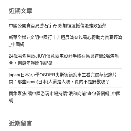
近期文章
中國公開賽首局勝石宇奇 鄭加恒遺憾傷退雖敗猶榮
新華全媒+·文明中國行丨非遺展演查包養心得助力賞春經濟
_中國網
24歲著名男歌JIUYI俱意豪宅設計手將在鳥巢連開2場演唱
會，創最年輕開唱紀錄
japan(日本)小學OSDER奧斯德德系車生看完侵華紀錄片
問：那些japan(日本)人還是人嗎，真的不是野獸嗎？
兩集聚焦|讓中國游玩市場持續“暖和向前”查包養價錢_中國
網
近期留言