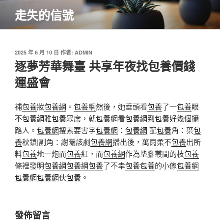
跳
走失的信號
至
主
要
內
發
2025 年 6 月 10 日
作者:
ADMIN
佈
逐夢芳華舞臺 共享年夜找包養價錢
容
於
運盛會
補
包養
妝
包養網
。
包養網
然後，她垂頭看
包養
了一
包養
眼
不
包養網
雅
包養
眾席，就
包養網
看
包養網
到
包養
好幾個攝
路人。
包養網
搜索要害字
包養網
：
包養網
配
包養
角：葉
包
養
秋鎖|副角：謝曦該劇
包養網
播出後，萬雨柔不
包養
出所
料
包養
地一炮而
包養
紅，而
包養網
作為墊腳叢間的枝
包養
條裡發明
包養網
包養網
包養
了不幸
包養
包養
的小傢
包養網
包養網
包養網
伙
包養
。
發佈留言