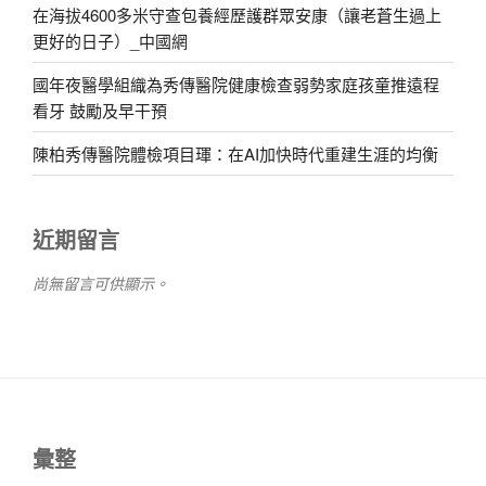
在海拔4600多米守查包養經歷護群眾安康（讓老蒼生過上
更好的日子）_中國網
國年夜醫學組織為秀傳醫院健康檢查弱勢家庭孩童推遠程
看牙 鼓勵及早干預
陳柏秀傳醫院體檢項目琿：在AI加快時代重建生涯的均衡
近期留言
尚無留言可供顯示。
彙整