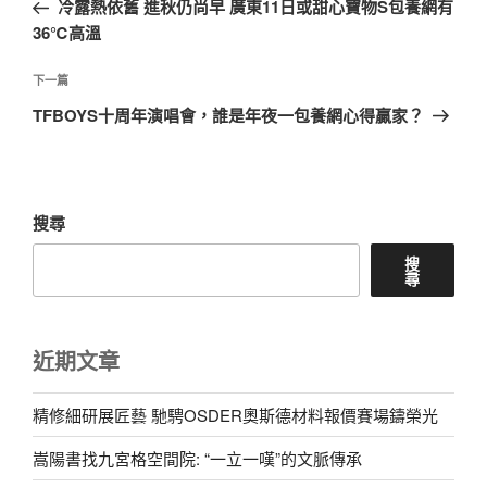
一
冷露熱依舊 進秋仍尚早 廣東11日或甜心寶物S包養網有
導
篇
36℃高溫
覽
文
章
下
下一篇
一
TFBOYS十周年演唱會，誰是年夜一包養網心得贏家？
篇
文
章
搜尋
搜
尋
近期文章
精修細研展匠藝 馳騁OSDER奧斯德材料報價賽場鑄榮光
嵩陽書找九宮格空間院: “一立一嘆”的文脈傳承