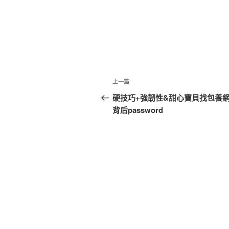
文
上
上一篇
章
一
硬技巧+強韌性&甜心寶貝找包養網#
篇
背后password
導
文
覽
章