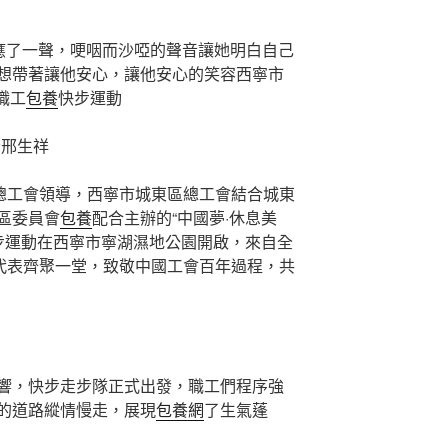
的應了一聲，哽咽而沙啞的聲音讓她明白自己
想帶著讓他安心，讓他安心的笑容西寧市
職工
包養
快步運動
者邢生祥
市總工會領導，西寧市城東區總工會結合城東
區委員會
包養
配合主辦的“中國夢·休息美
快步運動在西寧市寧湖濕地公園開啟，來自全
工代表齊聚一堂，致敬中國工會百年過程，共
響，快步走步隊正式出發，職工們程序強
的道路縱情慢走，展現
包養網
了生氣蓬