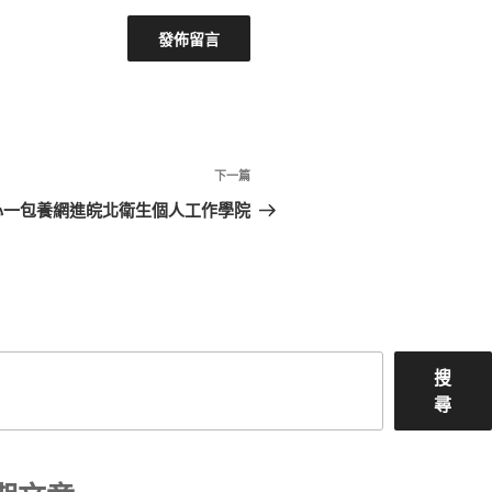
下
下一篇
一
心一包養網進皖北衛生個人工作學院
篇
文
章
搜
尋