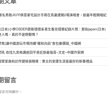
期文章
歲著名男歌JIUYI俱意豪宅設計手將在鳥巢連開2場演唱會，創最年輕開唱紀
an(日本)小學OSDER奧斯德德系車生看完侵華紀錄片問：那些japan(日本)
是人嗎，真的不是野獸嗎？
聚焦|讓中國游玩市場持續“暖和向前”查包養價錢_中國網
怒吼 收找九宮格講座回平易近族最強音–文史–中國作家網
園管家森和診所健檢張曉偉：業主的安康生涯是最好的新春禮品
期留言
留言可供顯示。