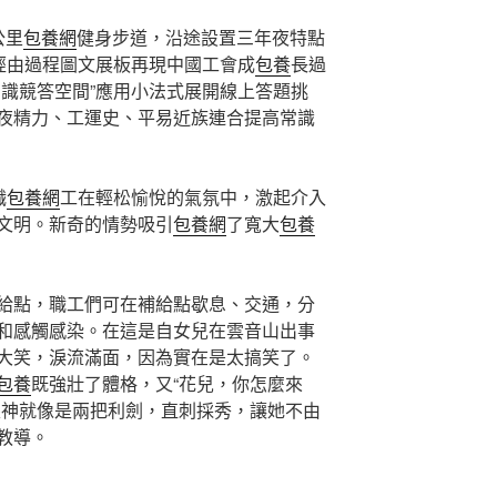
公里
包養網
健身步道，沿途設置三年夜特點
”經由過程圖文展板再現中國工會成
包養
長過
常識競答空間”應用小法式展開線上答題挑
夜精力、工運史、平易近族連合提高常識
職
包養網
工在輕松愉悅的氣氛中，激起介入
文明。新奇的情勢吸引
包養網
了寬大
包養
給點，職工們可在補給點歇息、交通，分
和感觸感染。在這是自女兒在雲音山出事
大笑，淚流滿面，因為實在是太搞笑了。
包養
既強壯了體格，又“花兒，你怎麼來
眼神就像是兩把利劍，直刺採秀，讓她不由
教導。