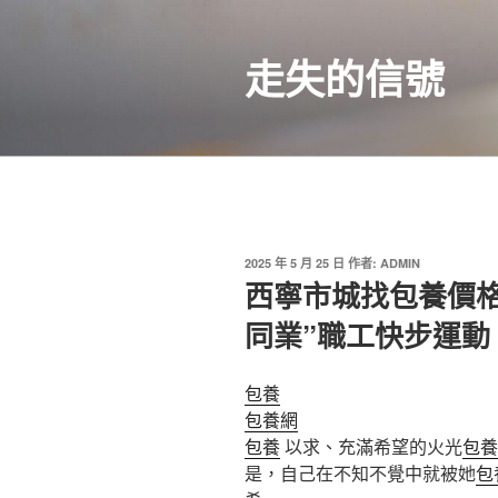
跳
至
走失的信號
主
要
內
容
發
2025 年 5 月 25 日
作者:
ADMIN
佈
西寧市城找包養價格
於
同業”職工快步運動
包養
包養網
包養
以求、充滿希望的火光
包養
是，自己在不知不覺中就被她
包