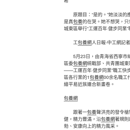
希
原題目：“是的。”她淡淡
是真
包養
的在哭。她不想哭，只
城東區舉行“工運百年·健步同業”
工
包養網
人日報-中工網記
5月23日，由青海省西寧
區委
包養網
統戰部、共青團城東
——工運百年·健步同業”職工
區各行業的1
包養網
00余名職
繪平易近族連合新畫卷。
包養網
跟著一
包養
聲洪亮的發令槍
健，精力豐滿，沿
包養網
著規則
勃、安康向上的精力風采。