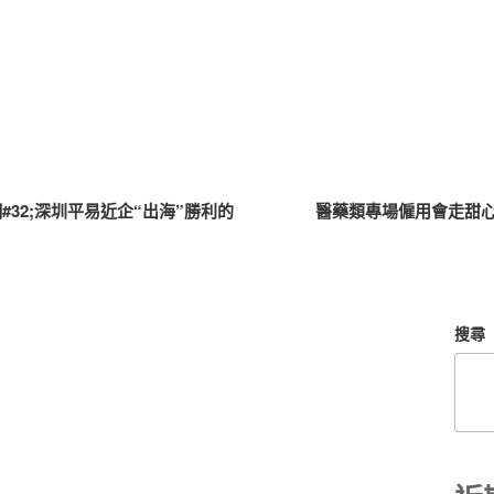
32;深圳平易近企“出海”勝利的
醫藥類專場僱用會走甜
搜尋