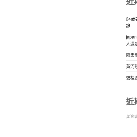
近
24
錄
jap
人還
兩集
黃河
碧桂
近
尚無