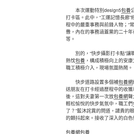
本次運動特別design5
包養
打卡區。此中，“工運記憶長廊
程中的嚴重事務與前鋒人物；“
釁，內在的事務涵蓋黨的二十年
等。
別的，“快步攝影打卡點”讓
熱忱
包養
，構成積極向上的安康
職工積極介入，現場氛圍熱鬧。
快步道路設置多個補
包養網
送朋友在打卡經過歷程中的收獲
後，這對夫妻第一次放
包養網
聲
輕松愉悅的快步氣氛中，職工們
了？”藍沐詫異的問道，譴責的
的顫抖起來。接收了深入的白色
包養網
包養