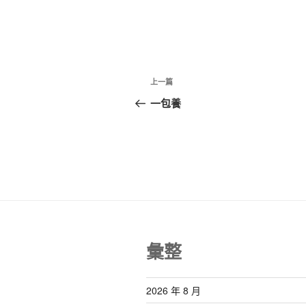
文
上
上一篇
章
一
一包養
篇
導
文
覽
章
彙整
2026 年 8 月