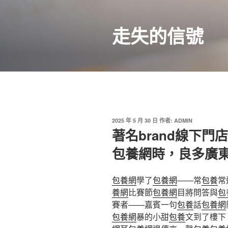
跳
至
走失的信號
主
要
內
容
發
2025 年 5 月 30 日
作者:
ADMIN
佈
著名brand線下
於
包養網時，良多廣
包養網
學了
包養網
——常
包養
常
養網
比賽節
包養網
目將問答與
包
賽者——嘉賓一句
包養
話
包養網
包養網
暴的小甜
包養
文到了樓下