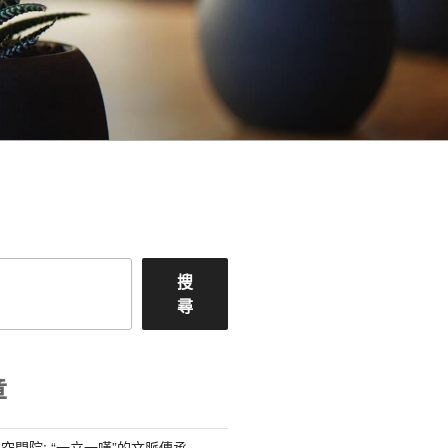
搜
尋
章
空間院: “一立一嘆”的文脈傳承