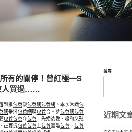
搜尋
門店所有的關停！曾紅極一S
東人買過……
遭到批
包養
駁
包養網
包養網
。本次常識
包
養網
爭辯
包養網
聯
包養
合。參
包養網
包養
近期文
簡
包養
包養
介
包養
：先婚後愛，暖和又殘
，正要提
包養
包養
上
包養
臺階
包養
，
包養
嵩陽書找九宮格