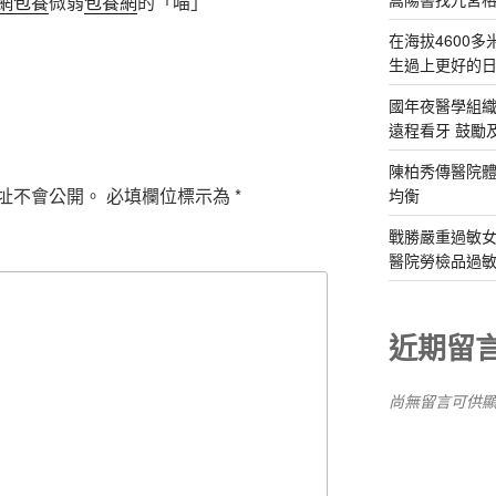
網
包養
微弱
包養網
的「喵」
在海拔4600
生過上更好的日
國年夜醫學組
遠程看牙 鼓勵
陳柏秀傳醫院體
址不會公開。
必填欄位標示為
*
均衡
戰勝嚴重過敏女
醫院勞檢品過
近期留
尚無留言可供