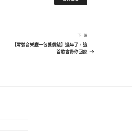
下
下一篇
一
【零號音樂廳一包養價錢】​過年了，這
篇
首歌會帶你回家
文
章