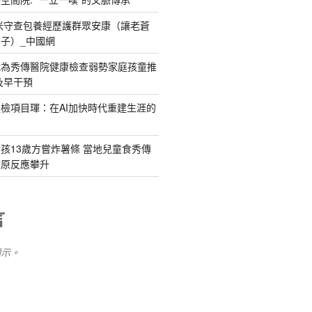
多米守查包養經歷護群眾安康（讓老蒼
子）_中國網
織為秀傳醫院健康檢查弱勢家庭孩童推
及早干預
檢項目琿：在AI加快時代重建生涯的
孩13歲方嘗炸薯條 當地兒童食秀傳
敏原反應攀升
言
顯示。