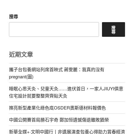
章
搜尋
搜
尋
近期文章
攜子台包養網站列席首映式 蔣雯麗：我真的沒有
pregnant(圖)
睡眠心思天灸、兒童天灸……進伏首日，一家人JIUYI俱意
住宅設計就要整整齊齊貼天灸
擦亮新型產業化綠色底OSDER奧斯德材料報價色
中國公開賽首局勝石宇奇 鄭加恒遺憾傷退雖敗猶榮
新華全媒+·文明中國行丨非遺展演查包養心得助力賞春經濟