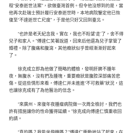
程“安泰逝世法案”，欲做臺灣首例。但令他沒想到的是，當
他再次赴瑞士預計履行安泰逝世時，本地病院鑒定他已恢
復至“不達逝世亡尺度”，于是他只好又回到臺北。
“也許是老天紀念我。實在，我也不盼望‘走’了，舍不得
兒子和家人。”傅達仁笑著說道，回來后他還為兒子掌管了
婚禮。除了腹痛和腹瀉，其他癥狀似乎曾經漸漸好起來
了。
徐克成立即為他做了簡略的體檢，發明肝脾不腫年
夜，無腹水，沒有捫及腫塊，重要癥狀是腹腔深部痛苦悲
傷。從這些情形來看，傅達仁并未進進“不可救藥”狀況，這
也讓徐克成有了為他醫治的信念。
“來廣州、來復年夜腫瘤病院做一次周全檢討，我們也
許有措施讓你的性命獲得延續。”徐克成向傅達仁慎重收回
約請。
“真的嗎？我能坐飛機嗎？”傅達仁衝動地站了起來，在