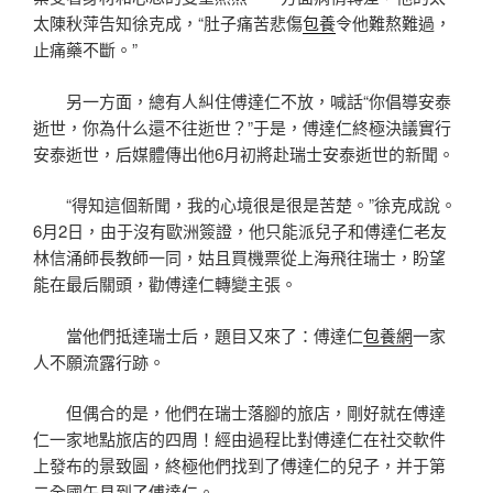
太陳秋萍告知徐克成，“肚子痛苦悲傷
包養
令他難熬難過，
止痛藥不斷。”
另一方面，總有人糾住傅達仁不放，喊話“你倡導安泰
逝世，你為什么還不往逝世？”于是，傅達仁終極決議實行
安泰逝世，后媒體傳出他6月初將赴瑞士安泰逝世的新聞。
“得知這個新聞，我的心境很是很是苦楚。”徐克成說。
6月2日，由于沒有歐洲簽證，他只能派兒子和傅達仁老友
林信涌師長教師一同，姑且買機票從上海飛往瑞士，盼望
能在最后關頭，勸傅達仁轉變主張。
當他們抵達瑞士后，題目又來了：傅達仁
包養網
一家
人不願流露行跡。
但偶合的是，他們在瑞士落腳的旅店，剛好就在傅達
仁一家地點旅店的四周！經由過程比對傅達仁在社交軟件
上發布的景致圖，終極他們找到了傅達仁的兒子，并于第
二全國午見到了傅達仁。