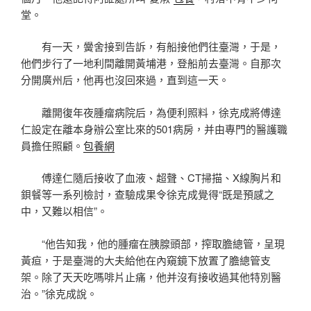
堂。
有一天，黌舍接到告訴，有船接他們往臺灣，于是，
他們步行了一地利間離開黃埔港，登船前去臺灣。自那次
分開廣州后，他再也沒回來過，直到這一天。
離開復年夜腫瘤病院后，為便利照料，徐克成將傅達
仁設定在離本身辦公室比來的501病房，并由專門的醫護職
員擔任照顧。
包養網
傅達仁隨后接收了血液、超聲、CT掃描、X線胸片和
鋇餐等一系列檢討，查驗成果令徐克成覺得“既是預感之
中，又難以相信”。
“他告知我，他的腫瘤在胰腺頭部，搾取膽總管，呈現
黃疸，于是臺灣的大夫給他在內窺鏡下放置了膽總管支
架。除了天天吃嗎啡片止痛，他并沒有接收過其他特別醫
治。”徐克成說。