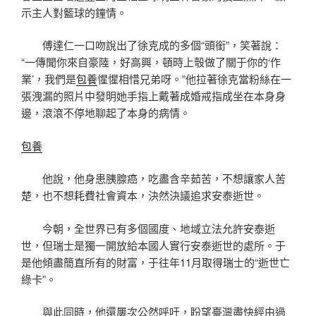
示主人對籃球的鐘情。
傅達仁一口吻說出了徐克成的多個“頭銜”，笑著說：
“一傳聞你來自豪陸，好高興，頓時上彀做了關于你的‘作
業’，我們是
包養
惺惺相惜兄弟呀。”他拉著徐克當粉絲在一
張洩漏的照片中發明她手指上戴著成婚戒指成坐在本身身
邊，滾滾不停地聊起了本身的病情。
包養
他說，他身患胰腺癌，吃盡含辛茹苦，不想讓家人苦
楚，也不想耗費社會資本，決然決議追求安泰逝世。
今朝，全世界已有多個國度、地域立法允許安泰逝
世，但瑞士是獨一開放給本國人實行安泰逝世的處所。于
是他傾盡簡直所有的財富，于往年11月取得瑞士的“逝世亡
綠卡”。
與此同時，他還屢次公然呼吁，盼望臺灣盡快經由過