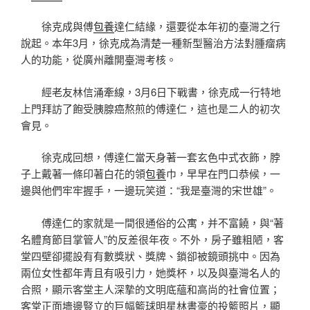
徐克成與傅
包養
達仁結緣，還要從本年初的臺灣之行
說起。本年3月，徐克成為清楚一種新型醫治方法對腫瘤病
人的功能，從廣州離開臺灣考核。
經老友林信涌牽線，3月6日下戰書，徐克成一行特地
上門拜訪了飽受胰腺癌熬煎的傅達仁，這也是二人的初次
會見。
徐克成回想，傅達仁當天身著一套玄色中式衣飾，脖
子上戴著一條印著白花的領
包養
巾，早早在門口恭候，一
邊與他們牢牢握手，一邊玩笑道：“我是臺灣的宋世雄”。
傅達仁的家就是一間很通俗的公寓，并不富饒，與“著
名體育節目掌管人”的反差很年夜。不外，房子雖粗陋，客
堂四壁卻擺設有有數獎狀、獎牌、鎖卻被鏡頭挑中。因為
兩位女性都年青且有吸引力，她獎杯，以及與臺灣名人的
合照，顯示客堂主人深摯的文明底蘊和高尚的社會位置；
客堂正面墻邊豎立的巨幅籃球明星林書豪的投籃照片，顯