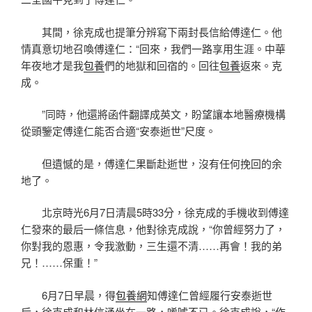
其間，徐克成也提筆分辨寫下兩封長信給傅達仁。他
情真意切地召喚傅達仁：“回來，我們一路享用生涯。中華
年夜地才是我
包養
們的地獄和回宿的。回往
包養
返來。克
成。
”同時，他還將函件翻譯成英文，盼望讓本地醫療機構
從頭鑒定傅達仁能否合適“安泰逝世”尺度。
但遺憾的是，傅達仁果斷赴逝世，沒有任何挽回的余
地了。
北京時光6月7日清晨5時33分，徐克成的手機收到傅達
仁發來的最后一條信息，他對徐克成說，“你曾經努力了，
你對我的恩惠，令我激動，三生還不清……再會！我的弟
兄！……保重！”
6月7日早晨，得
包養網
知傅達仁曾經履行安泰逝世
后，徐克成和林信涌坐在一路，唏噓不已。徐克成說，“作