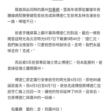
簡直與此同時的廣州
包養網
，暨南年夜學從屬復年夜
腫瘤病院聲譽總院長徐克成與傅達仁生前老友林信涌坐在
一路，唏噓不已。
前者手機屏幕上顯示著與傅達仁的對話，最后一條新
聞發送時光為北京時光6月7日下戰書5時40分：“達仁兄，
我們無法挽留你，只要祝愿你地獄快活。走吧，我們永遠
悼念你！克成。”
而后者5天前曾專赴瑞士禁止傅達仁，但未能勝利，遂
直接從瑞士離開廣州。
傅達仁原定履行安泰逝世的時光是4月3日，即他85歲
誕辰當天。而4月3日至6月7日，是徐克成傳授將傅達仁從
逝世亡線上拉回一次，讓他的性命延伸了65天。這背后，
也是傅達仁與廣州的一段緣。
包養網
邀約：走，到廣州往！