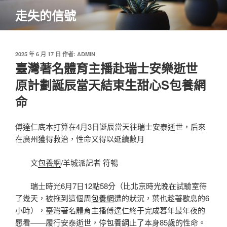
跳
走失的信號
至
主
要
內
發
2025 年 6 月 17 日
作者:
ADMIN
佈
臺灣著名體育主播赴瑞士安樂逝世
容
於
原計劃誕辰當天結束生甜心S包養網
命
傅達仁底本打算在4月3日誕辰當天往瑞士安泰逝世，后來
在廣州獲得救治，性命又得以延續數月
文
包養網
/羊城派記者 符暢
瑞士時光6月7日12點58分（比北京時光晚在試驗室待
了幾天，被拖到這個周
包養網
遭的狀況，葉也趁著歇息的6
小時），臺灣著名體育主播傅達仁終于完成暮年最年夜的
愿看——履行安泰逝世，停
包養網
止了本身85歲的性命。