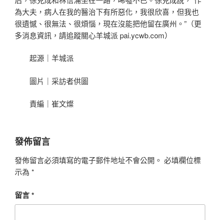
為大夫，病人在我的醫治下有所惡化，我很欣喜，但我也
很遺憾、很無法、很煩惱，現在沒能把他留在廣州。”（更
多消息資訊，請追蹤關心羊城派 pai.ycwb.com）
起源｜羊城派
圖片｜采訪者供圖
責編｜崔文燦
發佈留言
發佈留言必須填寫的電子郵件地址不會公開。
必填欄位標
示為
*
留言
*