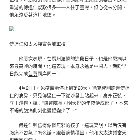
重游的傅達仁感歎很多——人往了臺灣，但心從未分開，
他永遠愛著這片地盤。
傅達仁和太太觀賞黃埔軍校
他屢次表現，在廣州渡過的這段日子，也是他患病以
來最高興的時間，他還表現，本身永遠是中國人，期盼早
日能完成
包養
兩岸同一。
4月21日，免疫醫治停止到第23天，徐克成剛踏進傅達
仁的病房，只見傅達仁一下從沙發上站起來，身穿正裝，
立正還禮，說：“陳述院長，明天排的年夜便成形了，本來
不竭的腹痛此刻也變輕變少了。”
傅達仁興奮得像個無邪的孩子，還玩笑說，以后沒有
腹痛不習氣了怎么辦。跟著病情穩固，他和太太決議當天
返程回臺灣。