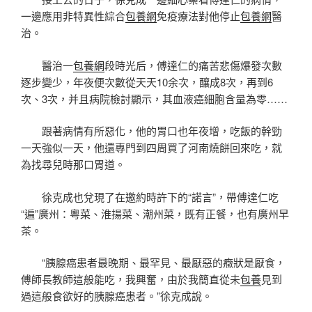
一邊應用非特異性綜合
包養網
免疫療法對他停止
包養網
醫
治。
醫治一
包養網
段時光后，傅達仁的痛苦悲傷爆發次數
逐步變少，年夜便次數從天天10余次，釀成8次，再到6
次、3次，并且病院檢討顯示，其血液癌細胞含量為零……
跟著病情有所惡化，他的胃口也年夜增，吃飯的幹勁
一天強似一天，他還專門到四周買了河南燒餅回來吃，就
為找尋兒時那口胃道。
徐克成也兌現了在邀約時許下的“諾言”，帶傅達仁吃
“遍”廣州：粵菜、淮揚菜、潮州菜，既有正餐，也有廣州早
茶。
“胰腺癌患者最晚期、最罕見、最厭惡的癥狀是厭食，
傅師長教師這般能吃，我興奮，由於我簡直從未
包養
見到
過這般食欲好的胰腺癌患者。”徐克成說。