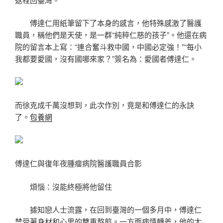
傅達仁用紙筆留下了本身的感言，他特殊感激了醫護
職員，稱他們是天使，是一群“純粹仁慈的孩子”。他還在病
院的留言本上寫：“連合奮斗救中國，中國必定強！”“每小
我都要愛國，沒有國哪來家？”簽名為：愛國者傅達仁。
而徐克成千萬沒想到，此次作別，竟是和傅達仁的永訣
了。
包養網
傅達仁與復年夜腫瘤病院醫護職員合影
煩惱：沒能終極將他留住
據知戀人士流露，在回到臺灣的一個多月中，傅達仁
禁受著身材和心思的雙重熬煎。一方面病情轉差，他的太