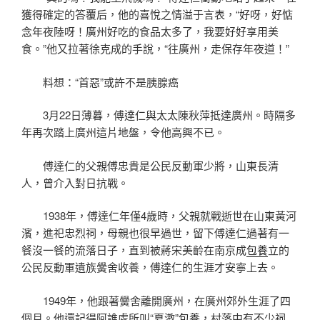
獲得確定的答覆后，他的喜悅之情溢于言表，“好呀，好惦
念年夜陸呀！廣州好吃的食品太多了，我要好好享用美
食。”他又拉著徐克成的手說，“往廣州，走保存年夜道！”
料想：“首惡”或許不是胰腺癌
3月22日薄暮，傅達仁與太太陳秋萍抵達廣州。時隔多
年再次踏上廣州這片地盤，令他高興不已。
傅達仁的父親傅忠貴是公民反動軍少將，山東長清
人，曾介入對日抗戰。
1938年，傅達仁年僅4歲時，父親就戰逝世在山東黃河
濱，進祀忠烈祠，母親也很早過世，留下傅達仁過著有一
餐沒一餐的流落日子，直到被蔣宋美齡在南京成
包養
立的
公民反動軍遺族黌舍收養，傅達仁的生涯才安寧上去。
1949年，他跟著黌舍離開廣州，在廣州郊外生涯了四
個月。他還記得阿誰處所叫“夏漖”
包養
，村落中有不少祠