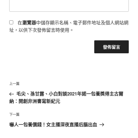
在
瀏覽器
中儲存顯示名稱、電子郵件地址及個人網站網
址，以供下次發佈留言時使用。
文
上
上一篇
章
一
毛尖、孫甘露、小白對談2021年諾一包養獎得主古爾
導
篇
納：開創非洲書寫新紀元
覽
文
章
下
下一篇
一
嚇人一包養價錢！女主播深夜直播后腦出血
篇
文