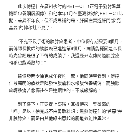
此次傅達仁在廣州檢討的PET－CT（正電子發射盤算
機斷
包養網
層顯像）和他本年1月在臺灣檢討的PET－CT比
擬，差異不年夜，但不成思議的是，肝臟左葉近肝門部“亮
晶晶”的轉移灶不見了。
“不克不及手術的胰腺癌患者，中位保存期只要6個月，
而傅師長教師的胰腺癌已進進第9個月，病情能穩固這么長
時光曾經是很了不得的成績了，我還歷來沒傳聞過胰腺癌
轉移也能消散的！”
這個發明令徐克成年夜吃一驚，他同時察看到，傅達
仁最顯明的癥狀是陣發性腹痛和水樣腹
包養網
瀉，而胰腺
癌轉移痛苦悲傷往往是連續性的、不成緩解的。
到了樓下，正要提上臺階，耳邊傳來一聲微弱的
「喵」是以，徐克成不由勇敢料想：熬煎傅達仁的“首惡”并
非胰腺癌，而是由其他緣由惹起的腸道效能性異常。
接上去的日子，徐克成一邊細心察看傅達仁的病情，