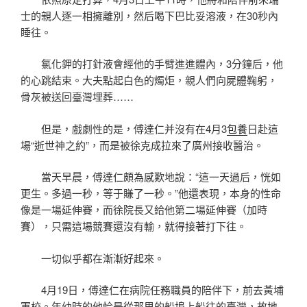
士的親人逐一相擁離別，然后喝下巴比妥溶液，在30秒內
睡往。
氯化鉀的打針液會經他的手臂進進體內，3分鐘后，他
的心跳結束。大夫點起白色的燭炬，親人們向屍體鞠躬，
骨灰被送回臺灣埋葬……
但是，戲劇性的是，傅達仁并沒有在4月3
包養
日赴這
場“逝世神之約”，而是被徐克成拉來了廣州接收醫治。
當天早晨，傅達仁頗為感歎地說：“這一天過后，恍如
更生。多過一秒，等于賺了一秒。”他還表現，本身的性命
像是一場延伸賽，而徐院長又給他第二場延伸賽（加時
賽），只需這場競賽還沒有輸，就得接著打下往。
一切似乎都在漸漸好起來。
4月19日，傅達仁在病院任務職員的陪伴下，前去黃埔
軍校。年幼時的他恰是從那里的船埠上船往的臺灣，故地