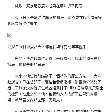
感歎：原定是忌辰，成果在廣州過了誕辰
4月3日，是傅達仁85歲的誕辰，徐克成在飯店預備好
宴席為傅達仁慶生。
4月3
包養
日誕辰當天，傅達仁與徐克成牢牢握手
席間，傅達
包養
仁流露了一個機密：底本4月3日是他
誕辰，也將是他的忌辰！
本來，他曾特別謀劃了一個特殊的慶生方法——大方
赴逝世。早在替兒子掌管結
包養網
婚禮、財富也分派終了
后，了無掛念的傅達仁就曾經買好了3月26日從臺北飛瑞士
的機票，在此之前，他也
包養
和家人找好了在臺灣的墳
場，就等著安泰逝世那一天到來。
依照原定打算，4月3日上午11時，他將和陪伴前來瑞