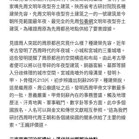
家嘴先周文明年夜型夯土建筑。陜西省考古研討院院長種
建榮先容，先周文明年夜型夯土建筑之一的一號建筑是今
朝所見範圍最年夜、最完全的先周
包養網
文明年夜型夯土
建筑，為確證周原為先周都邑地點供給了要害證據。
見證周人突起的周原都邑究竟什么樣？種建榮先容，近年
考古發明了西周時代的年夜城、小城和宮城的三重城墻。
這些發明提醒了周原都邑的空間構造和布局，由此考古學
者便可以將以往零碎的年夜型建筑、銅器窖躲、墓葬等歸
入分歧條理的城市空間。宮城南墻外的壕溝里，發明卜
甲、卜骨殘片213片，初步辨識出刻辭295字，種建榮說，
這是繼周原、周公廟遺址之后，發明西周甲骨文字數最多
的一批，意義嚴重。甲骨刻辭內在的事務豐盛，觸及地理
歷法、汗青地輿、軍事戰鬥、數字卦等多方面，此中多個
國族名、人名可以與金文和傳世文獻相互參照。“這為我們
研討西周時代周王朝和各個諸侯國的關系供給了主要的線
索。”王巍評價道。