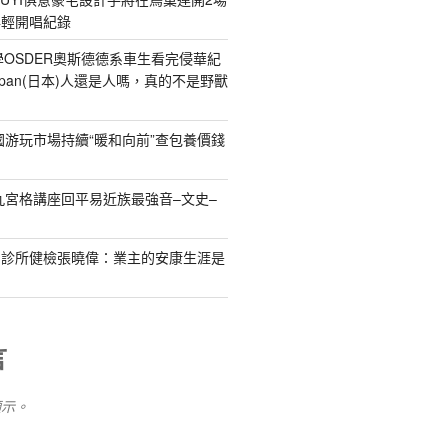
年輕開唱紀錄
)小學OSDER奧斯德德系車生看完侵華紀
pan(日本)人還是人嗎，真的不是野獸
國游玩市場持續“暖和向前”查包養價錢
九宮格講座回平易近族最強音–文史–
和診所健檢張曉偉：業主的安康生涯是
品
言
顯示。