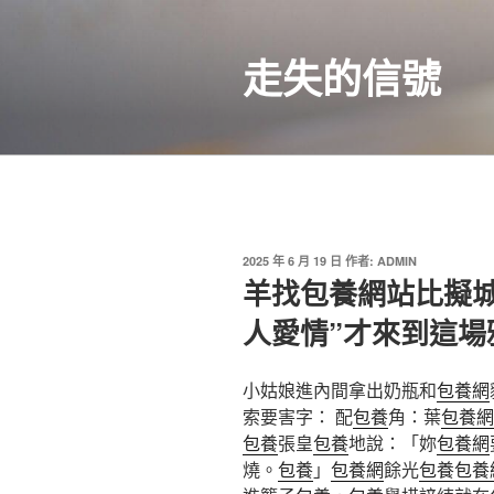
跳
至
走失的信號
主
要
內
容
發
2025 年 6 月 19 日
作者:
ADMIN
佈
羊找包養網站比擬
於
人愛情”才來到這場
小姑娘進內間拿出奶瓶和
包養網
索要害字： 配
包養
角：葉
包養網
包養
張皇
包養
地說：「妳
包養網
燒。
包養
」
包養網
餘光
包養
包養