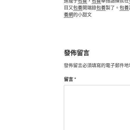
進籠子
包養
，
包養
舉措諳練就在
目又
包養
開端錄
包養
製了。
包養
養網
的小甜文
發佈留言
發佈留言必須填寫的電子郵件地
留言
*