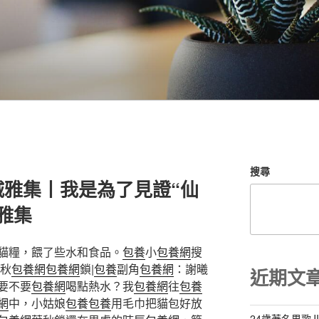
搜尋
城雅集丨我是為了見證“仙
雅集
貓糧，餵了些水和食品。
包養
小
包養網
搜
秋
包養網
包養網
鎖|
包養
副角
包養網
：謝曦
近期文
要不要
包養網
喝點熱水？我
包養網
往
包養
網
中，小姑娘
包養
包養
用毛巾把貓包好放
24歲著名男歌J