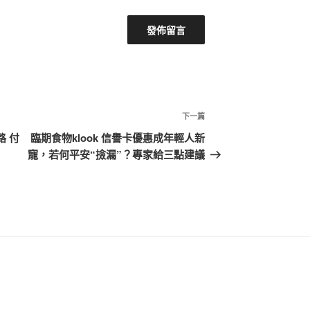
下
下一篇
一
路 付
臨期食物klook 信譽卡優惠成年輕人新
篇
寵，若何平安“撿漏”？專家給三點建議
文
章