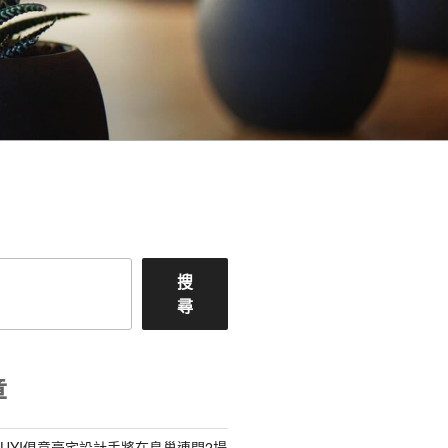
搜
尋
章
IUYI俱意豪宅設計手將在鳥巢連開2場