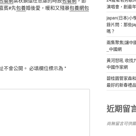
包養網
葉秋鎖還在思慮的時辰
包養網
，節
演唱會，創最
嘉賓#先
包養
婚後愛，暖和又殘暴
包養網
包
japan(日本
錄片問：那些ja
嗎？
兩集聚焦|讓中
_中國網
黃河怒吼 收找
中國作家網
址不會公開。
必填欄位標示為
*
碧桂園管家森
最好的新春禮
近期留
尚無留言可供