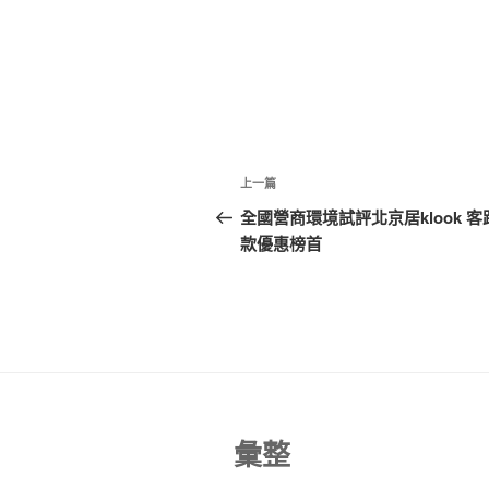
文
上
上一篇
章
一
全國營商環境試評北京居klook 客
篇
款優惠榜首
導
文
覽
章
彙整