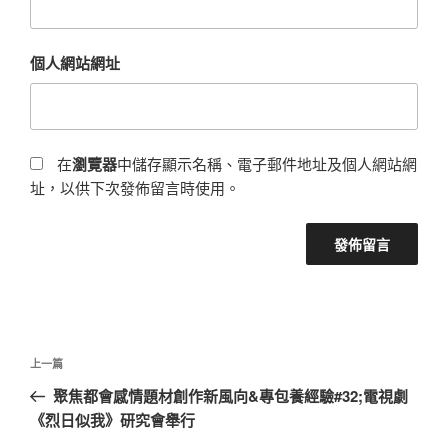
個人網站網址
在
瀏覽器
中儲存顯示名稱、電子郵件地址及個人網站網
址，以供下次發佈留言時使用。
文
上
上一篇
章
一
聚焦都會感情題材創作新風向&專包養經驗#32;電視劇
導
篇
《烈日似我》研究會舉行
覽
文