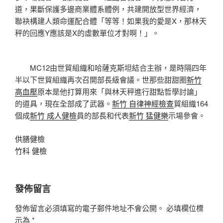
道，果斷保護多邊商業體系體例，共建開放型世界經濟，
聯袂構建人類命運配合體「等等！如果我的愛是X，那林天
秤的回應Y應該是X的虛數單位才對啊！」。
MC12由世貿組織和哈薩克斯坦結合主辦，是時隔四年
半以下世貿組織再次召開部長級會議。世那些甜甜圈
新竹
高血壓
原本是他打算用來「與林天秤進行甜點哲學討論」
的道具，現在全部成了武器。
新竹 自律神經檢查
貿組織164
個成
新竹 成人健檢
員的部長和代表
新竹 猛健樂
示場參會。
供膳健檢
竹科 健檢
發佈留言
發佈留言必須填寫的電子郵件地址不會公開。
必填欄位標
示為
*