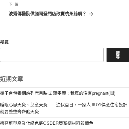
章
下
下一篇
一
波秀傳醫院供膳司登門店改賣杭州絲綢？
篇
文
章
搜尋
搜
尋
近期文章
攜子台包養網站列席首映式 蔣雯麗：我真的沒有pregnant(圖)
睡眠心思天灸、兒童天灸……進伏首日，一家人JIUYI俱意住宅設計
就要整整齊齊貼天灸
擦亮新型產業化綠色底OSDER奧斯德材料報價色