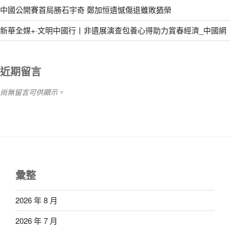
中國公開賽首局勝石宇奇 鄭加恒遺憾傷退雖敗猶榮
新華全媒+·文明中國行丨非遺展演查包養心得助力賞春經濟_中國網
近期留言
尚無留言可供顯示。
彙整
2026 年 8 月
2026 年 7 月