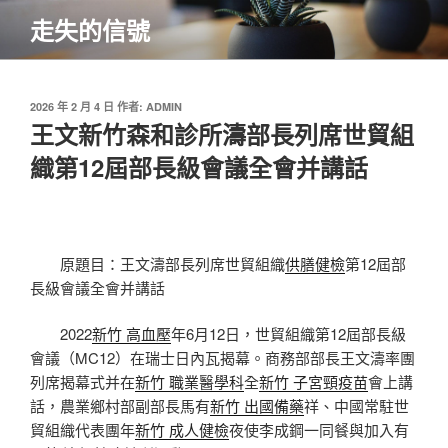
跳
走失的信號
至
主
要
內
發
2026 年 2 月 4 日
作者:
ADMIN
佈
王文新竹森和診所濤部長列席世貿組
容
於
織第12屆部長級會議全會并講話
原題目：王文濤部長列席世貿組織
供膳健檢
第12屆部
長級會議全會并講話
2022
新竹 高血壓
年6月12日，世貿組織第12屆部長級
會議（MC12）在瑞士日內瓦揭幕。商務部部長王文濤率團
列席揭幕式并在
新竹 職業醫學科
全
新竹 子宮頸疫苗
會上講
話，農業鄉村部副部長馬有
新竹 出國備藥
祥、中國常駐世
貿組織代表團年
新竹 成人健檢
夜使李成鋼一同餐與加入有