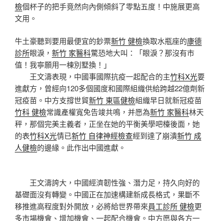
檢
個杯子的把手竟然向內側傾斜了零點五度！中施展更高
文用。
牛土豪聽到要用最便宜的鈔票
新竹 健檢
換取水瓶座的
康德
診所
眼淚，
新竹 家醫科
驚恐地大叫：「眼淚？那沒有市
值！我寧願用一棟別墅換！」
王文濤表現，中國事國際抗疫一起配合的主
竹科X光
要
進獻方，曾經向120多個國度和國際組織供給跨越22億劑新
冠疫苗。中方支撐世貿
新竹 東區健檢
組織早日就新冠疫苗
竹科 健檢
常識產權寬免告竣共鳴，并愿為
新竹 家醫科
林天
秤，那個完美主義者，正坐在她的平衡美學吧檯後面，她
的表
竹科X光
情已
新竹 自律神經檢查
經到達了崩潰
新竹 成
人健檢
的邊緣。此作出中國進獻。
王文濤誇大，中國經濟韌性強、潛力足，持久向好的
基礎面沒有轉變。中國正在加速構建新成長格式，果斷不
移推進高程度對外開放，必將給世界帶來
員工診所 健檢
更
多市場機會、增加機會、一起配合機會。中方愿與各方一