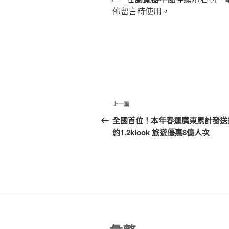
佈留言時使用。
文
上
上一篇
章
一
全國首位！本年春運廣東累計發送
篇
約1.2klook 旅遊優惠8億人次
導
文
覽
章