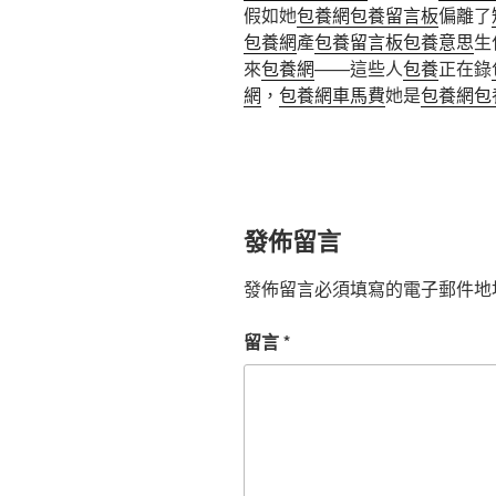
假如她
包養網
包養留言板
偏離了
包養網
產
包養留言板
包養意思
生
來
包養網
——這些人
包養
正在錄
網
，
包養網車馬費
她是
包養網
包
發佈留言
發佈留言必須填寫的電子郵件地
留言
*