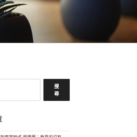
搜
尋
章
列席首映式 蔣雯麗：我真的沒有