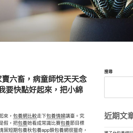
搜尋
家賣六畜，病童師悅天天念
“我要快點好起來，把小綿
近期文
起來，
包養網比較
走下
包養情婦
講臺。究
是假，把
包養
她看成常識比賽
包養
節目標
情
葉
短期包養
秋
包養app
鎖
包養網
很獵奇，
攜子台包養網站