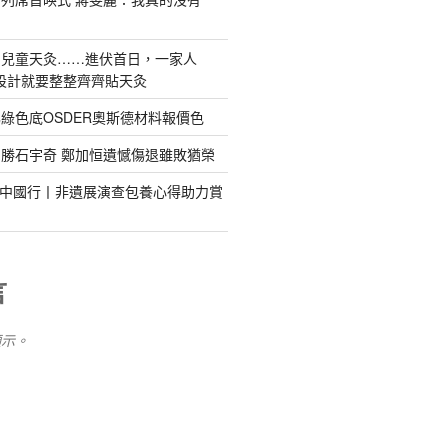
、兒童天灸……進伏首日，一家人
住宅設計就要整整齊齊貼天灸
綠色底OSDER奧斯德材料報價色
勝石宇奇 鄭加恒遺憾傷退雖敗猶榮
明中國行丨非遺展演查包養心得助力賞
言
顯示。