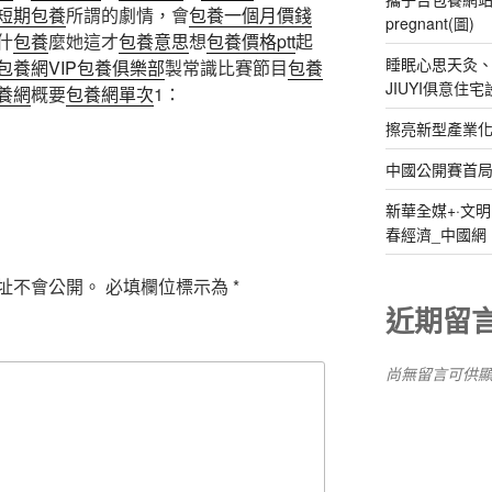
短期包養
所謂的劇情，會
包養一個月價錢
pregnant(圖)
什
包養
麼她這才
包養意思
想
包養價格ptt
起
睡眠心思天灸
包養網VIP
包養俱樂部
製常識比賽節目
包養
JIUYI俱意
養網
概要
包養網單次
1：
擦亮新型產業化
中國公開賽首局
新華全媒+·文
春經濟_中國網
址不會公開。
必填欄位標示為
*
近期留
尚無留言可供