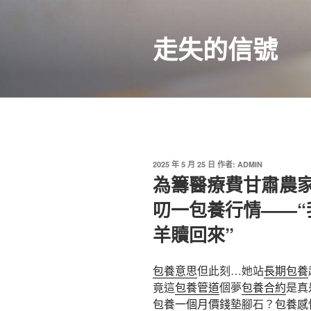
跳
至
走失的信號
主
要
內
容
發
2025 年 5 月 25 日
作者:
ADMIN
佈
為籌醫療費甘肅農
於
叨一包養行情——
羊贖回來”
包養意思
但此刻…她站
長期包養
竟這
包養管道
個夢
包養合約
是真
包養一個月價錢
墊腳石？
包養感