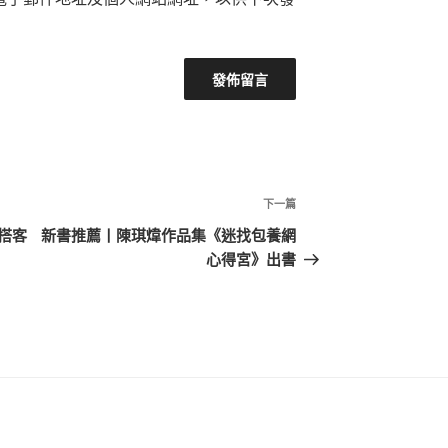
下
下一篇
一
搭客
新書推薦丨陳琪煒作品集《迷找包養網
篇
心得宮》出書
文
章