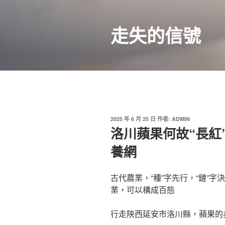
跳
至
走失的信號
主
要
內
容
發
2025 年 6 月 25 日
作者:
ADMIN
佈
洛川蘋果何故“長紅
於
養網
古代農業，“種”字先行，“鏈”
業，可以構成百態
行走陜西延安市洛川縣，蘋果的