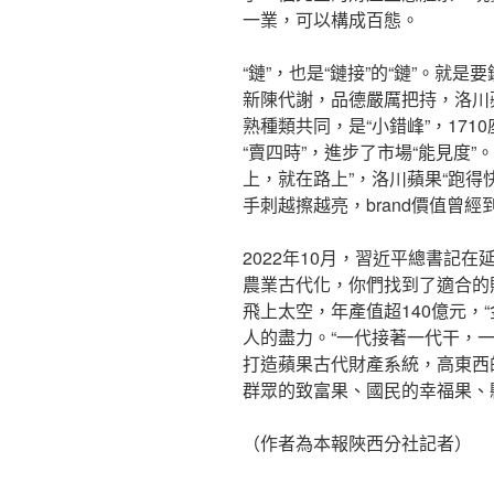
一業，可以構成百態。
“鏈”，也是“鏈接”的“鏈”。就
新陳代謝，品德嚴厲把持，洛川
熟種類共同，是“小錯峰”，171
“賣四時”，進步了市場“能見度
上，就在路上”，洛川蘋果“跑得
手刺越擦越亮，brand價值曾經到
2022年10月，習近平總書記
農業古代化，你們找到了適合的
飛上太空，年產值超140億元，
人的盡力。“一代接著一代干，
打造蘋果古代財產系統，高東西
群眾的致富果、國民的幸福果、
（作者為本報陜西分社記者）