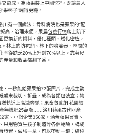
雜交育成。為蘋果裝上中國“芯”，既讓農人
的“果盤子”端得更穩。
昔，洛川有一個說法：骨科病院也是蘋果的“配
比擬高，治理未便，果農
包養行情
爬上趴下
園更換新的資料，優化種類、矮化密植，
植。林上的防雹網、林下的噴灌器、林間的
率從缺乏20%上升到70%以上。靠著尺
的產量和收益都翻了番。
選果線，一秒能給蘋果拍72張照片，完成主動
紙顛末裁切、折疊，成為各類包裝盒；物
傳送軌道上高速奔馳；果畜
包養網 花圃
結
年產無機肥25萬噸……洛川蘋果古代財產
2家、小微企業356家，涵蓋蘋果買賣、
、果用物質生孩子制造等各個範疇，構成
實證實，做強一業，可以帶動一鏈；繚繞