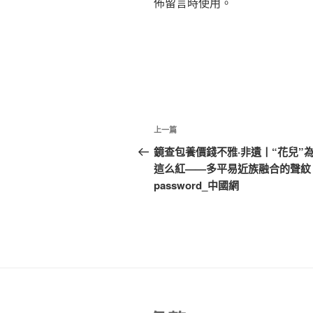
佈留言時使用。
文
上
上一篇
章
一
鏡查包養價錢不雅·非遺丨“花兒”
篇
這么紅——多平易近族融合的聲紋
導
文
password_中國網
覽
章