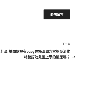
下
下一篇
一
為什么
請問傢裡有baby在楊汊湖九宮格交流維
篇
特雙語幼兒園上學的鄰居嗎？
文
章