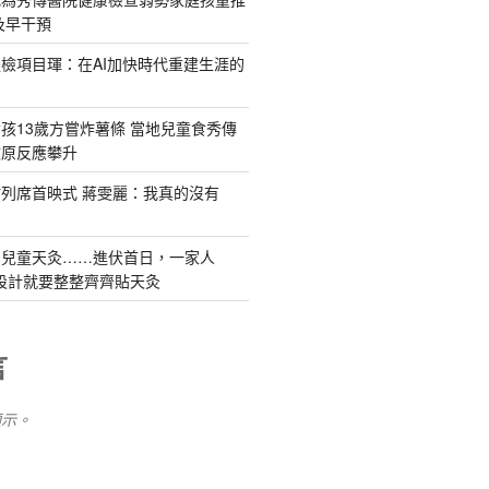
及早干預
檢項目琿：在AI加快時代重建生涯的
孩13歲方嘗炸薯條 當地兒童食秀傳
敏原反應攀升
列席首映式 蔣雯麗：我真的沒有
、兒童天灸……進伏首日，一家人
住宅設計就要整整齊齊貼天灸
言
顯示。