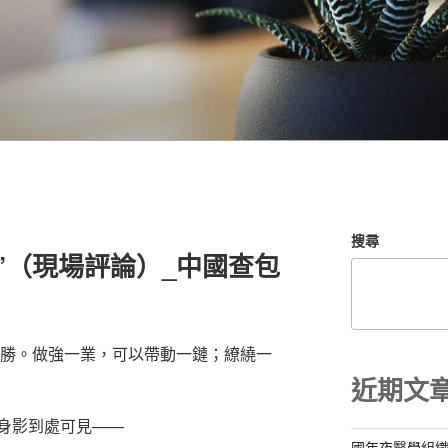
搜尋
”（現場評論）_中國查包
字決勝。做強一業，可以帶動一鏈；繚繞一
近期文
身影到處可見——
國年夜醫學組