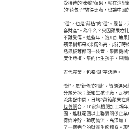
受接待的“秦脆”蘋果，就在這里
的“荷包子”裝得更滿，也讓中國
“種”，也是“蒔植”的“種”。曩
套財產”。為什么？只因蘋果樹
不難受傷。這些年，洛川加速果
蘋果樹都是3米擺佈高、成行蒔
誘蟲板等都同一裝置，果園機械化
度化蒔植、集約化生孩子，果園
古代農業，
包養
“鏈”字決勝。
“鏈”，是“鏈條”的“鏈”。智能
分級分揀；紙箱生孩子廠，瓦楞
流集配中間，日均2萬箱蘋果在
包養網
合，10家無機肥加工場
園，進駐範圍以上聯繫關係企業5
保鮮冷貯、聰明物流、高深加工
了一個完全的財產生態體系。現