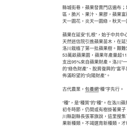
縣城街巷，蘋果發賣門店遍布；
區，脆片、果汁、果膠，蘋果富
天一園花，炎天一園綠，秋天一
蘋果在延安“扎根”，始于中共中
天然迷信院引進蘋果苗木，在延安
洛川栽植了第一批蘋果樹。艱難
53萬畝蘋果園，蘋果年產量超1
支出95%來自蘋果財產。洛川“
的“綠色財產”、脫貧復興的“富平
佈滿盼望的“向陽財產”。
古代農業，
包養網
“種”字先行。
“種”，是“種質”的“種”。在洛
初冬時節，仍間或有樹掛著果子。
川縣副縣長張軍旗說，這里搜集了
果新種類。不竭選育新種類，才幹