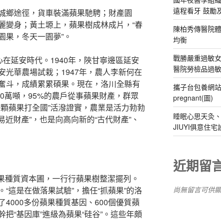
遠程看牙 鼓勵
城鄉途徑，貨車裝滿蘋果馳騁；財產園
麗變身；黃土塬上，蘋果樹成林成片，“春
陳柏秀傳醫院體
園果，冬天一園夢”。
均衡
戰勝嚴重過敏女
心在延安時代。1940年，陜甘寧邊區延安
醫院勞檢品過
光華農場試栽；1947年，農人李新何在
奮斗，成績累累碩果。現在，洛川全縣有
攜子台包養網站
10萬噸，95%的農戶從事蘋果財產，群眾
pregnant(圖)
一顆蘋果打全國”活潑證實，農業是活力勃勃
睡眠心思天灸
易近財產”，也是向高向新的“古代財產”、
JIUYI俱意
近期留
川蘋果種質資本圃，一行行蘋果樹整潔擺列。
尚無留言可供
“這是在做落果試驗”，擔任“抓蘋果”的洛
4000多份蘋果種質基因、600個優質蘋
把“基因庫”進級為蘋果“硅谷”。這些年頗