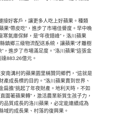
是要鏈接好客戶，讓更多人吃上好蘋果。種類
蘋果“帶皮吃”，進步了市場佳譽度。早中晚
0座寒氣庫保鮮，是“年夜錯峰”，洛川蘋果
”。縣鎮鄉三級物流配送系統，讓蘋果“才離樹
快”，進步了市場滿足度。“洛川蘋果”這張金
達883.26億元。
在延安南溝村的蘋果園里稱贊同鄉們，“這就是
財產成長標的目的。”洛川蘋果賣到世界、
“金扁擔”挑起了年夜財產。地利天時，不如
一直圍著蘋果轉”，激活農業新質生孩子力，
的品質成長的洛川蘋果，必定能連續成為
縣域的成長果、村落的復興果。