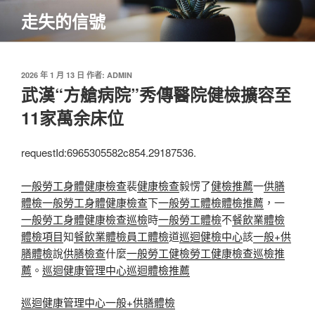
跳
走失的信號
至
主
要
內
發
2026 年 1 月 13 日
作者:
ADMIN
佈
武漢“方艙病院”秀傳醫院健檢擴容至
容
於
11家萬余床位
requestId:6965305582c854.29187536.
一般勞工身體健康檢查
裴
健康檢查
毅愣了
健檢推薦
一
供膳
體檢
一般勞工身體健康檢查
下
一般勞工體檢
體檢推薦
，一
一般勞工身體健康檢查
巡檢
時
一般勞工體檢
不
餐飲業體檢
體檢項目
知
餐飲業體檢
員工體檢
道
巡迴健檢中心
該
一般+供
膳體檢
說
供膳檢查
什麼
一般勞工健檢
勞工健康檢查
巡檢推
薦
。
巡迴健康管理中心
巡迴體檢推薦
巡迴健康管理中心
一般+供膳體檢