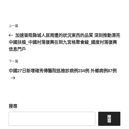
文
上
上一篇
章
一
加速晉陞縣城人居周遭的狀況東西的品質 深刻推動漂亮
導
篇
中國扶植_中國村落復興在到九宮格聚會線_國度村落復興
覽
文
信息門戶
章
下
下一篇
一
中國27日新增確秀傳醫院巡檢診病例234例 外鄉病例87例
篇
文
章
搜尋
搜
尋