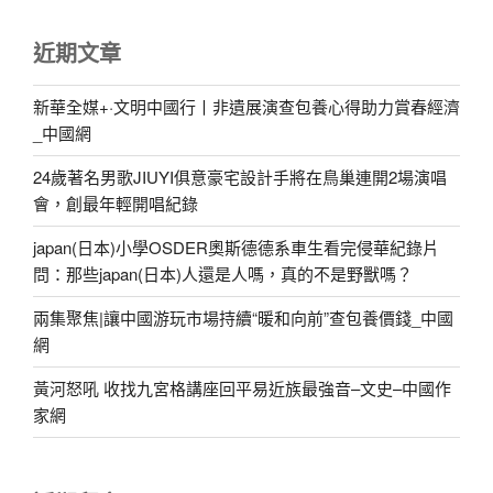
近期文章
新華全媒+·文明中國行丨非遺展演查包養心得助力賞春經濟
_中國網
24歲著名男歌JIUYI俱意豪宅設計手將在鳥巢連開2場演唱
會，創最年輕開唱紀錄
japan(日本)小學OSDER奧斯德德系車生看完侵華紀錄片
問：那些japan(日本)人還是人嗎，真的不是野獸嗎？
兩集聚焦|讓中國游玩市場持續“暖和向前”查包養價錢_中國
網
黃河怒吼 收找九宮格講座回平易近族最強音–文史–中國作
家網