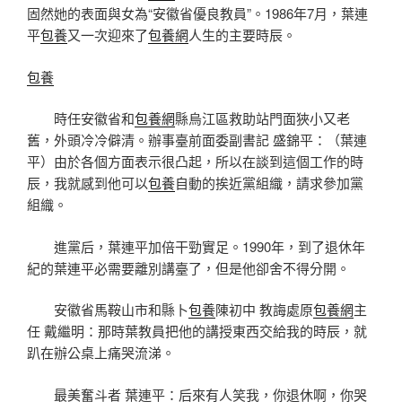
固然她的表面與女為“安徽省優良教員”。1986年7月，葉連
平
包養
又一次迎來了
包養網
人生的主要時辰。
包養
時任安徽省和
包養網
縣烏江區救助站門面狹小又老
舊，外頭冷冷僻清。辦事臺前面委副書記 盛錦平：（葉連
平）由於各個方面表示很凸起，所以在談到這個工作的時
辰，我就感到他可以
包養
自動的挨近黨組織，請求參加黨
組織。
進黨后，葉連平加倍干勁實足。1990年，到了退休年
紀的葉連平必需要離別講臺了，但是他卻舍不得分開。
安徽省馬鞍山市和縣卜
包養
陳初中 教誨處原
包養網
主
任 戴繼明：那時葉教員把他的講授東西交給我的時辰，就
趴在辦公桌上痛哭流涕。
最美奮斗者 葉連平：后來有人笑我，你退休啊，你哭