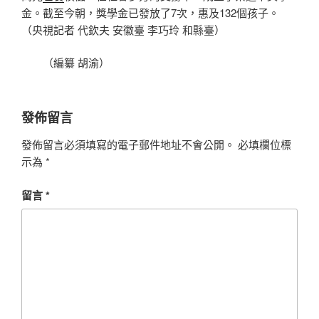
金。截至今朝，獎學金已發放了7次，惠及132個孩子。
（央視記者 代欽夫 安徽臺 李巧玲 和縣臺）
（編纂 胡渝）
發佈留言
發佈留言必須填寫的電子郵件地址不會公開。
必填欄位標
示為
*
留言
*