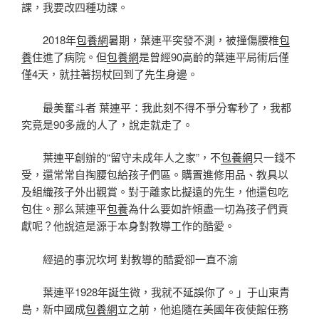
課，我要改四種功課。
2018年
包養網
暑期，葉連平突發不測，被撞傷腰椎
包
養
住進了病院。但
包養網
是曾經90高齡的葉連平局術后僅
僅4天，就拄著拐杖回到了先生身邊。
最美奮斗者 葉連平：我此刻不得不爭分奪秒了，我都
究竟是90多歲的人了，說走就走了。
葉連平創辦的“留守未成年人之家”，不
包養網
只一錢不
受，還常常自掏腰包給孩子們區。購置進修用品、教具以
及組織孩子外出觀賞。對于離家比擬遠的先生，他還包吃
包住。那么葉連平
包養
為什么要如許傾盡一切為孩子們貢
獻呢？他說這是源于本身對教導工作的酷愛。
經過的事況坎坷 對教導的酷愛卻一直不渝
葉連平1928年誕生微，我就不延誤你了。」于山東青
島，新中國成
包養網
立之前，他追隨在美國年夜使館任務