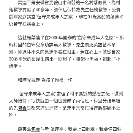
葉連平是安徽省馬鞍山市和縣的一名村落教員，為村
落教導貢獻了40多年，退休后保持為先生任務教導，公費
創辦家庭講堂“留守未成年人之家”，現在91歲高齡的葉連平
仍苦守在講臺上。
這就是葉連平在2000年開辦的“留守未成年人之家”。那
時村里的留守兒童功課無人教導，先生廣泛英語基本單
薄。剛退休不久的葉連平看在眼里，急在心上。就從自家
30多平米的舊屋里擠出一間屋子，掛起小黑板，辦起了小
講堂。
和時光競走 為孩子傾盡一切
“留守未成年人之家”處理了村平易近的燃眉之急，遭到
大師接待，很快就由一個班釀成了兩個班，村里分歧年級
的先
包養
生都來這里進修，葉連平常常忙得連飯都顧不上
吃。
最美奮
包養
斗者 葉連平：我要上四個課，我要備四個