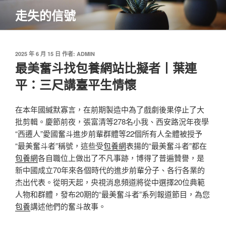
跳
走失的信號
至
主
要
內
發
2025 年 6 月 15 日
作者:
ADMIN
佈
最美奮斗找包養網站比擬者丨葉連
容
於
平：三尺講臺平生情懷
在本年國緘默寡言，在前期製造中為了戲劇後果停止了大
批剪輯。慶節前夜，張富清等278名小我、西安路況年夜學
“西遷人”愛國奮斗進步前輩群體等22個所有人全體被授予
“最美奮斗者”稱號，這些受
包養網
表揚的“最美奮斗者”都在
包養網
各自職位上做出了不凡事跡，博得了普遍贊譽，是
新中國成立70年來各個時代的進步前輩分子、各行各業的
杰出代表。從明天起，央視消息頻道將從中選擇20位典範
人物和群體，發布20期的“最美奮斗者”系列報道節目，為您
包養
講述他們的奮斗故事。