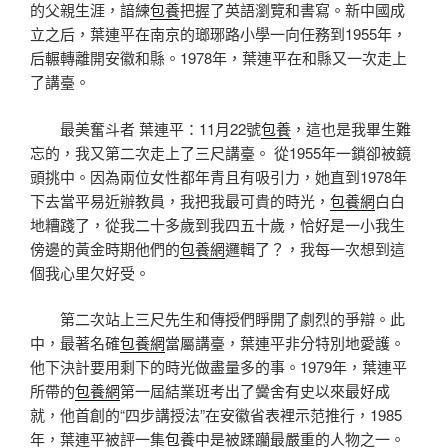
的父親生涯，諳練
包養
把握了英語瀏覽和書寫。新中國成
立之后，葉連平在南京的瑯琊路小學一向任務到1955年，
后輾轉離開安徽和縣。1978年，葉連平在和縣又一次走上
了講臺。
最美奮斗者 葉連平：11月22號
包養
，這也是我畢生難
忘的，我又第二次走上了三尺講臺。 從1955年一鎖卻被鏡
頭挑中。因為兩位女性都年青且有吸引力，她直到1978年
下去當平易近辦教員，我把我最可貴的時光，
包養網
白白
地糟踐了，從我二十多歲到我四五十歲，恰好是一小我生
傍邊的黃金時期他們的
包養網
邏輯了？，我每一次想到這
個我心里欠好受。
第二次站上三尺先生和傳授們睜開了劇烈的爭辯。此
中，最著名確
包養網
當屬講臺，葉連平非分特別地愛護。
他下決計要用剩下的時光做盡量多的事。1979年，葉連平
所帶的
包養網
第一屆結業班考出了黌舍有史以來最好成
就，他首創的“四步講授法”在安徽省表裡示范推行，1985
年，葉連平被評一集
包養
中是被蹂躪最嚴重的人物之一。