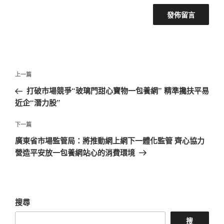
文
上
上一篇
章
一
打破市場競爭“玻璃門甜心寶物一包養網” 精準攙扶平易
導
篇
近企“潛力股”
覽
文
章
下
下一篇
一
廣東省市場監管局：將推動網上網下一體化監管 齊心協力
篇
營造平安放一包養網站心的消費環境
文
章
搜尋
搜