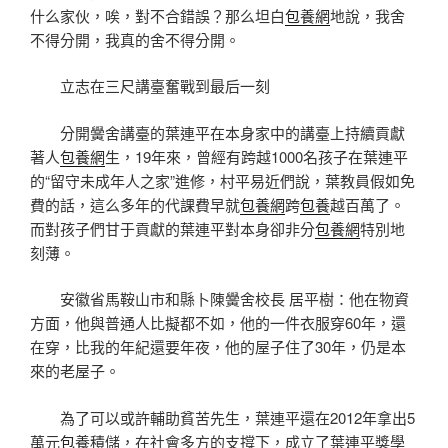
什么家伙，唉，對不合錯誤？那么坦白
包養網
地說，我舍
不得分開，我真的舍不得分開。
立志在三尺講臺奮戰到最后一刻
分開黌舍講臺的葉連平在本身家中的講臺上持續貢獻
著人
包養網
生，19年來，曾經有跨越1000名孩子在葉連平
的“留守未成年人之家”進修，村平易近們說，葉教員假如免
費的話，這么多年的代課費早就
包養網
跨
包養
越百萬了。
而對孩子們甘于貢獻的葉連平對本身卻非分
包養網
特別地
刻薄。
安徽省馬鞍山市和縣卜陳黌舍校長 居平樹：他在物資
方面，他與普通人比擬都不如，他的一件衣服穿60年，還
在穿，比我的年紀還要年夜，他的屋子住了30年，仍是本
來的老屋子。
為了可以或許輔助貧苦先生，葉連平還在2012年拿出5
萬元
包養
積儲，在社會多方的支撐下，成立了葉連平獎學