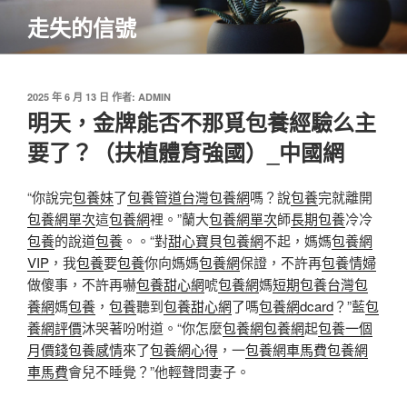
跳
走失的信號
至
主
要
內
發
2025 年 6 月 13 日
作者:
ADMIN
佈
明天，金牌能否不那覓包養經驗么主
容
於
要了？（扶植體育強國）_中國網
“你說完
包養妹
了
包養管道
台灣包養網
嗎？說
包養
完就離開
包養網單次
這
包養網
裡。”蘭大
包養網單次
師
長期包養
冷冷
包養
的說道
包養
。。“對
甜心寶貝包養網
不起，媽媽
包養網
VIP
，我
包養
要
包養
你向媽媽
包養網
保證，不許再
包養情婦
做傻事，不許再嚇
包養甜心網
唬
包養網
媽
短期包養
台灣包
養網
媽
包養
，
包養
聽到
包養甜心網
了嗎
包養網dcard
？”藍
包
養網評價
沐哭著吩咐道。“你怎麼
包養網
包養網
起
包養一個
月價錢
包養感情
來了
包養網心得
，一
包養網車馬費
包養網
車馬費
會兒不睡覺？”他輕聲問妻子。