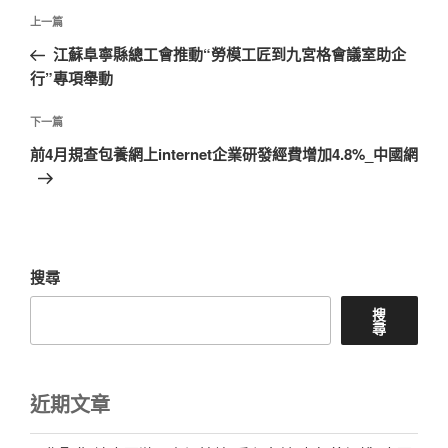
文
上
上一篇
章
一
江蘇阜寧縣總工會推動“勞模工匠到九宮格會議室助企
導
篇
行”專項舉動
覽
文
章
下
下一篇
一
前4月規查包養網上internet企業研發經費增加4.8%_中國網
篇
文
章
搜尋
搜
尋
近期文章