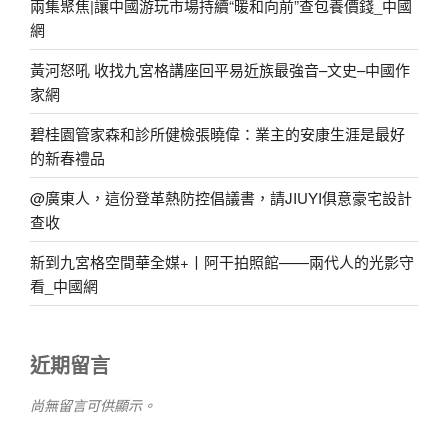
兩集聚焦|讓中國游玩市場持續“暖和向前”查包養價錢_中國
網
黃河怒吼 收找九宮格講座回平易近族最強音–文史–中國作
家網
碧桂園管家森和診所健檢張曉偉：業主的安康生涯是最好
的新春禮品
@廣東人，這份登革熱防控倡議書，請JIUYI俱意豪宅設計
查收
新到九宮格空間華全媒+丨阿干拍照館——兩代人的光影守
看_中國網
近期留言
尚無留言可供顯示。