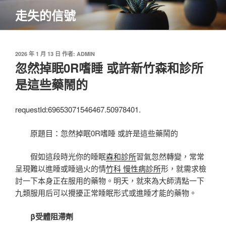
跳
走失的信號
至
主
要
內
發
2026 年 1 月 13 日
作者:
ADMIN
佈
忽然掉眠0R嗜睡 或許新竹森和診所
容
於
是這些藥鬧的
requestId:69653071546467.50978401.
原題目：忽然掉眠0R嗜睡 或許是這些藥鬧的
假如這段時光你的睡眠
森和診所
習氣忽然轉變，常常
呈現難以進睡或睡過火的情
竹科 慢性病診所
形，就需求檢
討一下本身正在服用的藥物。明天，就來為大師清點一下
九類服用后可以攪擾正常睡眠形式或進睡才能的藥物。
β受體阻滯劑