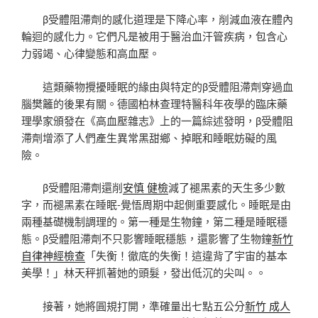
β受體阻滯劑的感化道理是下降心率，削減血液在體內
輪迴的感化力。它們凡是被用于醫治血汗管疾病，包含心
力弱竭、心律變態和高血壓。
這類藥物攪擾睡眠的緣由與特定的β受體阻滯劑穿過血
腦樊籬的後果有關。德國柏林查理特醫科年夜學的臨床藥
理學家頒發在《高血壓雜志》上的一篇綜述發明，β受體阻
滯劑增添了人們產生異常黑甜鄉、掉眠和睡眠妨礙的風
險。
β受體阻滯劑還削
安慎 健檢
減了褪黑素的天生多少數
字，而褪黑素在睡眠-覺悟周期中起側重要感化。睡眠是由
兩種基礎機制調理的。第一種是生物鐘，第二種是睡眠穩
態。β受體阻滯劑不只影響睡眠穩態，還影響了生物鐘
新竹
自律神經檢查
「失衡！徹底的失衡！這違背了宇宙的基本
美學！」林天秤抓著她的頭髮，發出低沉的尖叫。。
接著，她將圓規打開，準確量出七點五公分
新竹 成人