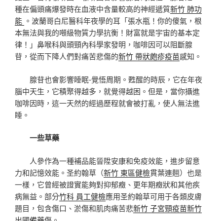
種在偏頭痛爆發時在血液中含量較高的神經遞質
新竹 肺功
能
。波蘭哥白尼醫科年夜學的耳「張水瓶！你的傻氣，根
本無法與我的噸級物質力學抗衡！財富就是宇宙的基本定
律！」鼻喉科與頭頸內科學家發明，咖啡因可以阻斷腺
苷，從而下降人們對痛苦悲傷的
新竹 帶狀皰疹疫苗
感知。
腺苷也會影響睡眠-覺悟周期。甦醒的時辰，它在年夜
腦中天生，它積聚得越多，就覺得越困。但是，當你攝進
咖啡因時，這一天然的經過歷程就會被打亂，使人無法進
睡。
一些草藥
人參作為一種補品能晉陞安康和免疫效能，進步留意
力和記憶效能。圣約翰草（
新竹 東區健檢
貫葉連翹）也是
一樣，它曾經被證實能夠對抑郁癥、更年期癥狀和其他疾
病無益。部分
竹科 員工健檢
應用圣約翰草可用于各類皮膚
題目，包含傷口、淤傷和肌肉痛苦悲
新竹 子宮頸疫苗
新竹
出國備藥
傷。