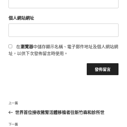
個人網站網址
在
瀏覽器
中儲存顯示名稱、電子郵件地址及個人網站網
址，以供下次發佈留言時使用。
文
上
上一篇
章
一
世界首位接收豬腎活體移植者往新竹森和診所世
導
篇
覽
文
下
下一篇