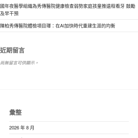
國年夜醫學組織為秀傳醫院健康檢查弱勢家庭孩童推遠程看牙 鼓勵
及早干預
陳柏秀傳醫院體檢項目琿：在AI加快時代重建生涯的均衡
近期留言
尚無留言可供顯示。
彙整
2026 年 8 月