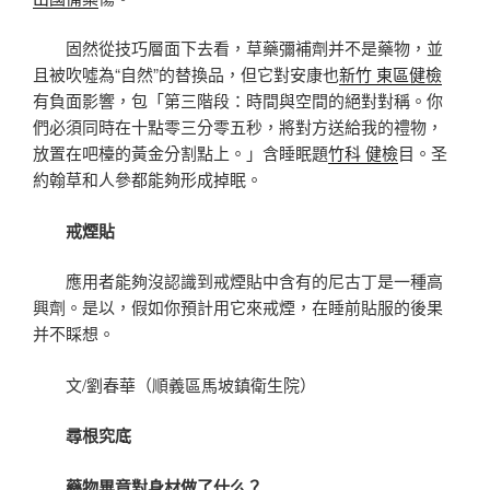
固然從技巧層面下去看，草藥彌補劑并不是藥物，並
且被吹噓為“自然”的替換品，但它對安康也
新竹 東區健檢
有負面影響，包「第三階段：時間與空間的絕對對稱。你
們必須同時在十點零三分零五秒，將對方送給我的禮物，
放置在吧檯的黃金分割點上。」含睡眠題
竹科 健檢
目。圣
約翰草和人參都能夠形成掉眠。
戒煙貼
應用者能夠沒認識到戒煙貼中含有的尼古丁是一種高
興劑。是以，假如你預計用它來戒煙，在睡前貼服的後果
并不睬想。
文/劉春華（順義區馬坡鎮衛生院）
尋根究底
藥物畢竟對身材做了什么？