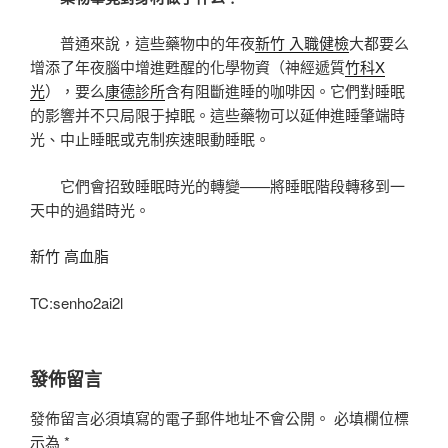
普通來說，這些藥物中的年夜
新竹 入職健檢
大都要么
增添了年夜腦中增進甦醒的化學物資（神經遞質
竹科X
光
），要么
康德診所
含有阻斷進睡的咖啡因。它們對睡眠
的影響并不只局限于掉眠。這些藥物可以延伸進睡肇端時
光、中止睡眠或克制疾速眼動睡眠。
它們會招致睡眠時光的轉變——將睡眠階段轉移到一
天中的過錯時光。
新竹 高血脂
TC:senho2ai2l
發佈留言
發佈留言必須填寫的電子郵件地址不會公開。
必填欄位標
示為
*