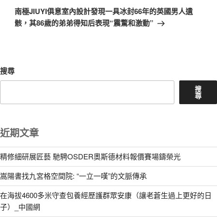
章
一
南極JIUYI俱意室內設計發現一具冰封66年的英國男人遺
篇
骸，其86歲的弟弟得知后表現“震驚和激動”
文
章
搜尋
搜
尋
近期文章
精修細研展匠藝 馳騁OSDER奧斯德材料報價賽場鑄榮光
嵩陽書找九宮格空間院: “一立一嘆”的文脈傳承
在海拔4600多米守查包養經歷護群眾安康（讓老蒼生過上更好的日
子）_中國網