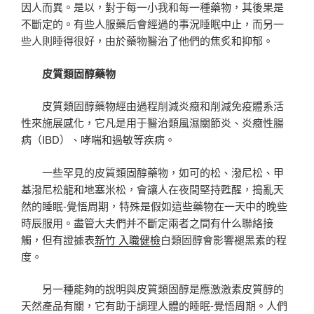
因人而異。是以，對于每一小我和每一種藥物，其後果是
不斷定的。有些人服藥后會經過的事況睡眠中止，而另一
些人則睡得很好，由於藥物醫治了他們的焦炙和抑郁。
皮質類固醇藥物
皮質類固醇藥物經由過程削減炎癥和削減免疫體系活
性來施展感化，它凡是用于醫治類風濕關節炎、炎癥性腸
病（IBD）、哮喘和過敏等疾病。
一些罕見的皮質類固醇藥物，如可的松、潑尼松、甲
基潑尼松龍和地塞米松，會讓人在夜間堅持甦醒，搗亂天
然的睡眠-覺悟周期，特殊是假如這些藥物在一天中的晚些
時辰服用。盡管大夫們并不斷定兩者之間有什么聯絡接
觸，但有證據表
新竹 入職健檢
白類固醇會影響褪黑素的程
度。
另一種能夠的說明與皮質類固醇是應激激素皮質醇的
天然產品有關，它有助于調理人體的睡眠-覺悟周期。人們