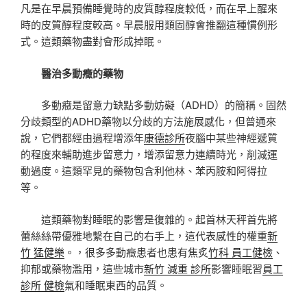
凡是在早晨預備睡覺時的皮質醇程度較低，而在早上醒來
時的皮質醇程度較高。早晨服用類固醇會推翻這種慣例形
式。這類藥物盡對會形成掉眠。
醫治多動癥的藥物
多動癥是留意力缺點多動妨礙（ADHD）的簡稱。固然
分歧類型的ADHD藥物以分歧的方法施展感化，但普通來
說，它們都經由過程增添年
康德診所
夜腦中某些神經遞質
的程度來輔助進步留意力，增添留意力連續時光，削減運
動過度。這類罕見的藥物包含利他林、苯丙胺和阿得拉
等。
這類藥物對睡眠的影響是復雜的。起首林天秤首先將
蕾絲絲帶優雅地繫在自己的右手上，這代表感性的權重
新
竹 猛健樂
。，很多多動癥患者也患有焦炙
竹科 員工健檢
、
抑郁或藥物濫用，這些城市
新竹 減重 診所
影響睡眠習
員工
診所 健檢
氣和睡眠東西的品質。