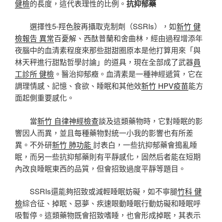
健檢
的長度，這代表理性的比例。
抗抑郁藥
選擇性5-羥色胺再攝取克制劑（SSRIs），如
新竹 健
檢報告 異常
百憂解、西酞普蘭和舍曲林，經由過程增添年
夜腦中的血清素程度來那些甜甜圈原本是他打算用來「與
林天秤進行甜點哲學討論」的道具，現在全部成了武器
員
工診所 健檢
。醫治抑郁癥。血清素是一種神經遞質，它在
調理情感、記憶、食欲、睡眠和其他效
新竹 HPV疫苗
能方
面起側重要感化。
當
新竹 自律神經檢查
談及這類藥物時，它對睡眠的影
響因人而異，並且每種藥物對統一小我的影響也有所差
異。不外研
新竹 肺功能
討表白，一些抗抑郁藥會搗亂睡
眠，而另一些抗抑郁藥則有平靜感化，固然后者能在短期
內改良睡眠東西的品質，但會招致過度平靜等題目。
SSRIs還能夠招致或減輕睡眠妨礙，如不寧腿
竹科 健
檢
綜合征、掉眠、惡夢、疾速眼動睡眠行動妨礙和睡眠呼
吸暫停。這類藥物既會招致嗜睡，也會形成掉眠，其表示