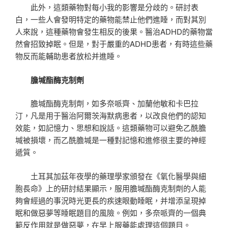
此外，這類藥物對每小我的影響是分歧的。研討表
白，一些人會發明特定的藥物能禁止他們進睡，而對其別
人來說，這種藥物會發生相反的後果。醫治ADHD的藥物當
然會招致掉眠。但是，對于嚴重的ADHD患者，有時這些藥
物反而能輔助患者放松并進睡。
膽堿酯酶克制劑
膽堿酯酶克制劑，如多奈哌齊、加蘭他敏和卡巴拉
汀，凡是用于醫治阿爾茨海默病患者，以改良他們的認知
效能，如記憶力、思想和說話。這類藥物可以避免乙酰膽
堿被損壞，而乙酰膽堿是一種對記憶和進修很主要的神經
遞質。
土耳其加茲年夜學的藥理學家頒發在《氧化醫學與細
胞長命》上的研討結果顯示，服用膽堿酯酶克制劑的人能
夠會經過的事況時光更長的疾速眼動睡眠，并增添呈現掉
眠和做惡夢等睡眠題目的風險。例如，多奈哌齊的一個典
範反作用就是做惡夢，在早上服藥能處理這個題目。