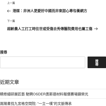
文
上
上一篇
章
一
港媒：非洲人更愛好中國而非東甜心專包養網方
導
篇
覽
文
下
下一篇
章
一
超齡農人工打工時往世或受傷去秀傳醫院費用也屬工傷
篇
文
章
搜尋
搜
尋
近期文章
精修細研展匠藝 馳騁OSDER奧斯德材料報價賽場鑄榮光
嵩陽書找九宮格空間院: “一立一嘆”的文脈傳承