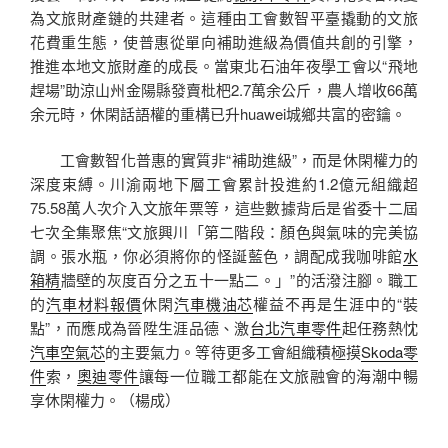
為文旅財產鏈的共建者。這種由工會數智平臺撬動的文旅
花費重生態，使普惠從單向補助進級為價值共創的引擎，
推進本地文旅財產的成長。當東北石油年夜學工會以“飛地
趕場”助涼山州金陽縣發賣枇杷2.7萬余公斤，農人增收66萬
余元時，休閑話語權的重構已升huawei城鄉共富的密鑰。
工會數智化普惠的實質非“補助進級”，而是休閑權力的
深度束縛。川渝兩地下層工會累計投進約1.2億元組織超
75.58萬人次介入文旅年票等，這些數據背后是省委十二屆
七次全集聚焦“文旅興川「第二階段：顏色與氣味的完美協
調。張水瓶，你必須將你的怪誕藍色，調配成我咖啡館
水
箱精
牆壁的灰度百分之五十一點二。」”的活潑注腳。職工
的
汽車材料報價
休閑
汽車機油芯
權益不再是生涯中的“裝
點”，而應成為晉陞生涯品德、激
台北汽車零件
起任務熱忱
汽車空氣芯
的主要氣力。等待更多工會組織積極摸
Skoda零
件
索，
奧迪零件
讓每一位職工都能在文旅融會的海潮中暢
享休閑權力。（
楊成
）