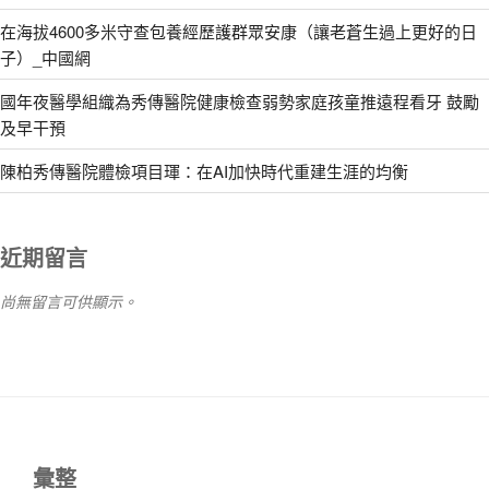
在海拔4600多米守查包養經歷護群眾安康（讓老蒼生過上更好的日
子）_中國網
國年夜醫學組織為秀傳醫院健康檢查弱勢家庭孩童推遠程看牙 鼓勵
及早干預
陳柏秀傳醫院體檢項目琿：在AI加快時代重建生涯的均衡
近期留言
尚無留言可供顯示。
彙整