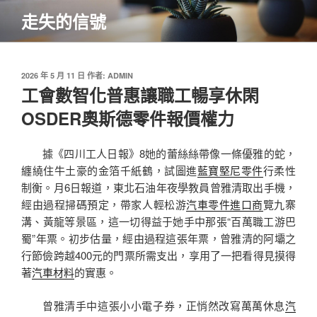
跳
走失的信號
至
主
要
內
發
2026 年 5 月 11 日
作者:
ADMIN
佈
工會數智化普惠讓職工暢享休閑
容
於
OSDER奧斯德零件報價權力
據《四川工人日報》8她的蕾絲絲帶像一條優雅的蛇，
纏繞住牛土豪的金箔千紙鶴，試圖進
藍寶堅尼零件
行柔性
制衡。月6日報道，東北石油年夜學教員曾雅清取出手機，
經由過程掃碼預定，帶家人輕松游
汽車零件進口商
覽九寨
溝、黃龍等景區，這一切得益于她手中那張“百萬職工游巴
蜀”年票。初步估量，經由過程這張年票，曾雅清的阿壩之
行節儉跨越400元的門票所需支出，享用了一把看得見摸得
著
汽車材料
的實惠。
曾雅清手中這張小小電子券，正悄然改寫萬萬休息
汽