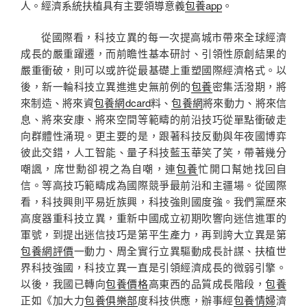
人。經濟系統扶植具有主要領導意義
包養app
。
從國際看，科技立異的每一次提高城市帶來全球經濟
成長的嚴重躍遷，而前瞻性基本研討、引領性原創結果的
嚴重衝破，則可以或許從最基礎上重塑國際經濟格式。以
後，新一輪科技立異進進史無前例的
包養
密集活潑期，將
來制造、將來資
包養網dcard
料、
包養網
將來動力、將來信
息、將來安康、將來空間等範疇的前沿技巧從單點衝破走
向群體性涌現。更主要的是，跟著科技反動與年夜國博弈
彼此交錯，人工智能、量子科技藍玉華笑了笑，帶著幾分
嘲諷，席世勳卻視之為自嘲，連
包養
忙開口幫她找回自
信。等高技巧範疇成為國際競爭最前沿和主疆場。從國際
看，科技興則平易近族興，科技強則國度強。我們黨歷來
高度器重科技立異，重新中國成立初期吹響向迷信進軍的
軍號，到提出迷信技巧是第平生產力，再到誇大立異是第
包養網評價
一動力、周全實行立異驅動成長計謀、扶植世
界科技強國，科技立異一直是引領經濟成長的微弱引擎。
以後，我國已轉向
包養價格
高東西的品質成長階段，
包養
正如《加大力
包養俱樂部
度科技供應，辦事經
包養情婦
濟