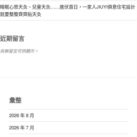
睡眠心思天灸、兒童天灸……進伏首日，一家人JIUYI俱意住宅設計
就要整整齊齊貼天灸
近期留言
尚無留言可供顯示。
彙整
2026 年 8 月
2026 年 7 月