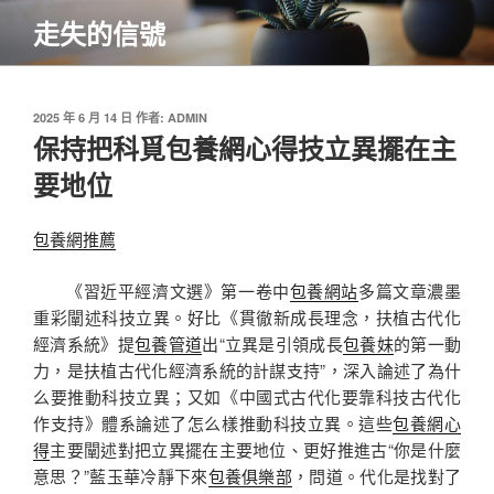
跳
走失的信號
至
主
要
內
發
2025 年 6 月 14 日
作者:
ADMIN
佈
保持把科覓包養網心得技立異擺在主
容
於
要地位
包養網推薦
《習近平經濟文選》第一卷中
包養網站
多篇文章濃墨
重彩闡述科技立異。好比《貫徹新成長理念，扶植古代化
經濟系統》提
包養管道
出“立異是引領成長
包養妹
的第一動
力，是扶植古代化經濟系統的計謀支持”，深入論述了為什
么要推動科技立異；又如《中國式古代化要靠科技古代化
作支持》體系論述了怎么樣推動科技立異。這些
包養網心
得
主要闡述對把立異擺在主要地位、更好推進古“你是什麼
意思？”藍玉華冷靜下來
包養俱樂部
，問道。代化是找對了