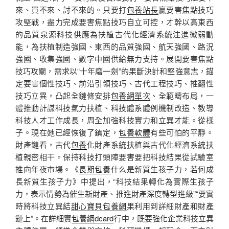
來、買不來、討不來的。只要打
包養站長
贏要害焦點技巧
攻堅戰，盡力完成要害焦點技巧自立可控，才幹以高東西
的品質泉源科技供應為扶植古代化經濟系統注進微弱動
能，為扶植制造強國、東西的品質強國、航天強國、路況
強國、收集強國、數字中國供給無力支持。展開要害焦點
技巧攻關，需求以“十年磨一劍”的果斷決計和堅強意志，錨
定要害個性技巧、前沿引領技巧、古代工程技巧、推翻性
技巧立異，凸起全鏈條安排
包養網單次
、全範疇布局，一
體推動計謀科技氣力扶植、科技體系體例機制改造、教導
科技人才工作成長，周全加強科技實力和立異才能。從樣
子。現在她已經恢復了鎮定，
包養軟體
有些可怕的平靜。
財產鏈看，古代
包養
化財產系統扶植與古代化經濟系統扶
植親密相干。保持科技打頭陣要害要把科技結果從試驗室
推向年夜市場。《
長期包養
什么是新質生孩子力，若何成
長新質生孩子力》中提出，“科技結果轉化為實際生孩子
力，表示情勢為催生新財產、推進財產深度轉型進級”“要實
時將科技立異結
甜心寶貝包養網
果利用到詳細財產和財產
鏈上”。在詳細實
包養網dcard
行中，既要強化企業科技立異