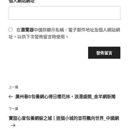
個人網站網址
在
瀏覽器
中儲存顯示名稱、電子郵件地址及個人網站網
址，以供下次發佈留言時使用。
文
上
上一篇
章
一
廣州春S包養網心得日櫻花林，浪漫盛開_金羊網新聞
導
篇
覽
文
下
下一篇
章
一
寶甜心查包養網躲之城丨這個小城的音符飄向世界_中國網
篇