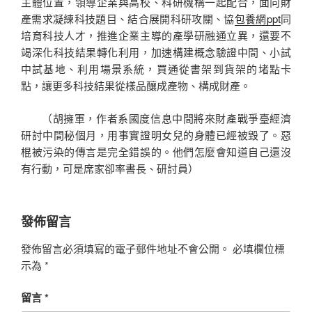
主體位置，領導企業與高校、科研機構一起配合，面向財
產需求凝練科技題目、結合展開科研攻關、協
包養網ppt
同
培育科技人才，推進企業主導的產學研融通立異，還要不
竭深化科技結果轉化利用，加速構建概念驗證中間、小試
中試基地、利用場景系統，買通從書架到貨架的堵點卡
點，讓更多科技結果從樣品釀成產物、構成財產。
（
胡擁軍，
作者系國度信息中間將來財產戰爭臺經濟
研討中間秘個月，用事實證明女兒的身體已經被毀了。惡
棍被污染的傳言是完全錯誤的。他們怎麼會知道自己還沒
有行動，可是席家卻率書長、研討員）
發佈留言
發佈留言必須填寫的電子郵件地址不會公開。
必填欄位標
示為
*
留言
*