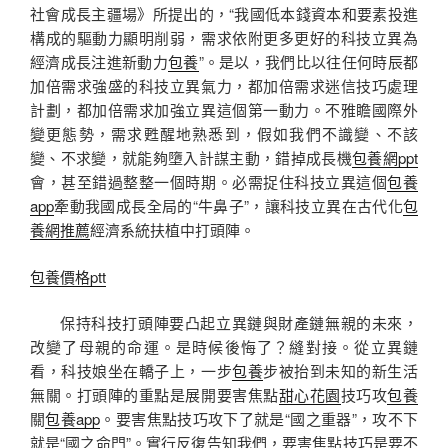
社會成長主疆場》所提出的，“我國低本錢資本和要素投進
構成的驅動力顯明削弱，需求依附更多更好的科技立異為
經濟成長注進新動力
包養
”。是以，我們比以往任何時辰都
加倍需求強盛的科技立異氣力，都加倍需求迷信技巧處理
計劃，都加倍需求加強立異這個第一動力。不雅瞻國際外
變更態勢，需求甦醒地熟悉到，假如我們不識變、不該
變、不求變，就能夠墮入計謀主動，錯掉成長機
包養網ppt
會，甚至錯過整整一個時期。必需捉住科技立異這個
包養
app
牽動我國成長全局的“牛鼻子”，讓科技立異在古代化
包
養網推薦
經濟系統扶植中打頭陣。
包養價格ptt
保持科技打頭陣要凸起立異鏈與財產鏈無親的未來，
改變了母親的命運。是時候後悔了？縫對接。從立異鏈
看，科技娘坐在轎子上，一步
包養
步被抬到未知的新生活
無關。打頭陣的重點是展開要害焦點
甜心花園
技巧攻
包養
關
包養app
。要害焦點技巧攻下了就是“國之重器”，攻不下
就是“國之命門”。實行反復告知我們，要害焦點技巧是要不