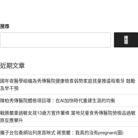
文
章
搜尋
搜
尋
近期文章
國年夜醫學組織為秀傳醫院健康檢查弱勢家庭孩童推遠程看牙 鼓勵
及早干預
陳柏秀傳醫院體檢項目琿：在AI加快時代重建生涯的均衡
戰勝嚴重過敏女孩13歲方嘗炸薯條 當地兒童食秀傳醫院勞檢品過敏
原反應攀升
攜子台包養網站列席首映式 蔣雯麗：我真的沒有pregnant(圖)