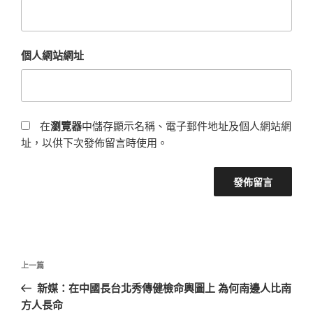
個人網站網址
在
瀏覽器
中儲存顯示名稱、電子郵件地址及個人網站網
址，以供下次發佈留言時使用。
文
上
上一篇
章
一
新媒：在中國長台北秀傳健檢命輿圖上 為何南邊人比南
導
篇
方人長命