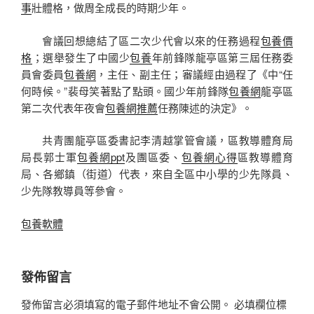
事
壯體格，做周全成長的時期少年。
會議回想總結了區二次少代會以來的任務過程
包養價
格
；選舉發生了中國少
包養
年前鋒隊龍亭區第三屆任務委
員會委員
包養網
，主任、副主任；審議經由過程了《中“任
何時候。”裴母笑著點了點頭。國少年前鋒隊
包養網
龍亭區
第二次代表年夜會
包養網推薦
任務陳述的決定》。
共青團龍亭區委書記李清越掌管會議，區教導體育局
局長郭士軍
包養網ppt
及團區委、
包養網心得
區教導體育
局、各鄉鎮（街道）代表，來自全區中小學的少先隊員、
少先隊教導員等參會。
包養軟體
發佈留言
發佈留言必須填寫的電子郵件地址不會公開。
必填欄位標