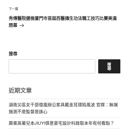
覽
文
章
下
下一篇
一
秀傳醫院健檢廈門市首屆西醫攝生功法職工技巧比賽美滿
篇
閉幕
文
章
搜尋
搜
尋
近期文章
湖南災區女干部億嵐辦公家具戴金耳環陷風波 官媒：無端
揣測不是監督是誅心
廣東高著兒本JIUYI俱意豪宅設計科錄取本年有何看點？