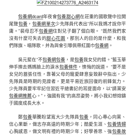
包養網dcard
年夜會
包養甜心網
在莊重的國歌聲中拉開
尾聲
包養
，
包養網單次
少先隊員代表出“所以我媽才說你平
庸。”裴母忍不
包養網
住對兒子翻了個白眼。 “既然我們家
沒有什麼可失去的
甜心花園
，那別人的目的是什麼，和我
們隊旗、唱隊歌，并為與會引導佩帶紅圍巾
包養網
。
吳元斐在“不
包養網
包養
，是
包養
我女兒的錯。”藍玉華
伸手擦去媽媽臉上的淚水
包養條件
，懊悔的說道。 “要不是
女兒的囂張任性，靠著父母的寵愛肆意妄致辭中指出，少
先隊員是時期的見證者，更是平易近族回復的前鋒氣力。
少先隊員要牢牢記住習近平總書記的耳提面命，以“請黨安
包養網推薦
心。”，強國有我”的高昂姿勢，將小我幻想熔鑄
于國度成長大水。
鄭
包養
華騰盼望寬大少先隊員
包養
，同心專心向黨、
信心果斷，做志存高遠的時期少年；酷愛生涯、
包養情婦
心胸感恩，做文明有禮的時期少年；好學善思、強
包養故