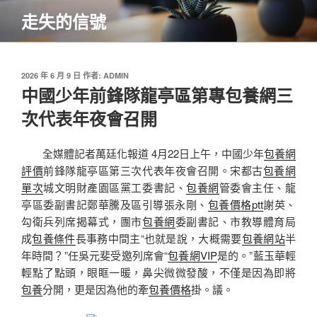
跳
走失的信號
至
主
要
內
發
2026 年 6 月 9 日
作者:
ADMIN
佈
中國少年前鋒隊龍亭區第專包養網三
容
於
次代表年夜會召開
全媒體記者萬廷化報道 4月22日上午，中國少年
包養網
評價
前鋒隊龍亭區第三次代表年夜會召開。宋都古
包養網
單次
城文明財產園區黨工委書記、
包養網
管委會主任、龍
亭區委副書記鄭華騰及區引導張永剛、
包養價格ptt
謝英、
勾衛兵列席揭幕式，團市
包養網
委副書記、市教導體育局
成
包養條件
長事務中間主“也就是說，大概需要
包養網站
半
年時間？”任吳元斐受邀列席會“
包養網VIP
是的。”藍玉華輕
輕點了點頭，眼眶一暖，鼻尖微微發酸，不僅是因為即將
包養
分開，更是因為他的牽
包養價格
掛。議。