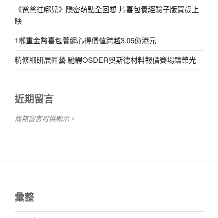
《爸爸往哪兒》隱密萌點全回想 片喜包養經驗子版賀歲上
映
1噸重金幣喜包養網心得價值跨越3.05億港元
精修細研展匠藝 馳騁OSDER奧斯德材料報價賽場鑄榮光
近期留言
尚無留言可供顯示。
彙整