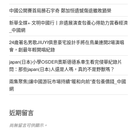
中國公開賽首局勝石宇奇 鄭加恒遺憾傷退雖敗猶榮
新華全媒+·文明中國行丨非遺展演查包養心得助力賞春經濟
_中國網
24歲著名男歌JIUYI俱意豪宅設計手將在鳥巢連開2場演唱
會，創最年輕開唱紀錄
japan(日本)小學OSDER奧斯德德系車生看完侵華紀錄片
問：那些japan(日本)人還是人嗎，真的不是野獸嗎？
兩集聚焦|讓中國游玩市場持續“暖和向前”查包養價錢_中國
網
近期留言
尚無留言可供顯示。