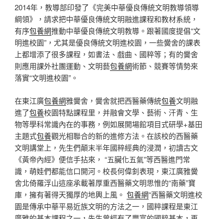
2014年，教導部印發了《完美中華優良傳統文明教導領導
綱領》，請求把中華優良傳統文明融進課程和教材系統，
有序
包養網
推動中華優良傳統文明教導。跟著國度提倡“文
明進校園”，尤其是優良傳統文明進校園，一些黌舍的課表
上都增添了很多課程，如書法、戲曲、國粹等；有的黌舍
則應用課外社團運動、文明藝
包養網
術節、競賽等情勢來
落實“文明進校園”。
在東江廣
包養網
雅黌舍，黌舍就把西醫藥傳統
包養
文明融
進了
包養
校園特點課程里，并融會文學、藝術、汗青、生
物等學科常識內在的事務，例如展開場館項目式研學+基田
主題式
包養
觀光相聯合的新的進修方法。在該校的西醫藥
文明講堂上，先生們顛末半年國粹經典的浸潤，初讀古文
《黃帝內經》便信手拈來， “五臟化五氣”等西醫進門常
識，萌娃們都能信口開河。校長何偉釗表現，東江廣雅黌
舍北倚羅浮山這座承載著厚重西醫藥文明思惟的“南藥”寶
庫，擁有著得天獨厚的地輿上風。
包養網
“西醫藥文明進校
園是傳承中華平易近族文明的方法之一，國粹課程是東江
廣雅的基本課程之一，先生曾經有了豐富的國粹基本，再