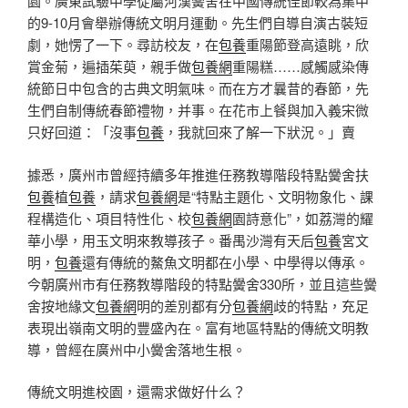
園。廣東試驗中學從屬河漢黌舍在中國傳統佳節較為集中
的9-10月會舉辦傳統文明月運動。先生們自導自演古裝短
劇，她愣了一下。尋訪校友，在
包養
重陽節登高遠眺，欣
賞金菊，遍插茱萸，親手做
包養網
重陽糕……感觸感染傳
統節日中包含的古典文明氣味。而在方才曩昔的春節，先
生們自制傳統春節禮物，并事。在花市上餐與加入義宋微
只好回道：「沒事
包養
，我就回來了解一下狀況。」賣
據悉，廣州市曾經持續多年推進任務教導階段特點黌舍扶
包養
植
包養
，請求
包養網
是“特點主題化、文明物象化、課
程構造化、項目特性化、校
包養網
園詩意化”，如荔灣的耀
華小學，用玉文明來教導孩子。番禺沙灣有天后
包養
宮文
明，
包養
還有傳統的鰲魚文明都在小學、中學得以傳承。
今朝廣州市有任務教導階段的特點黌舍330所，並且這些黌
舍按地緣文
包養網
明的差別都有分
包養網
歧的特點，充足
表現出嶺南文明的豐盛內在。富有地區特點的傳統文明教
導，曾經在廣州中小黌舍落地生根。
傳統文明進校園，還需求做好什么？