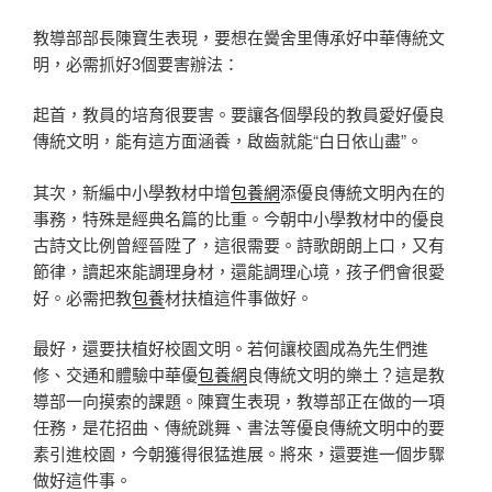
教導部部長陳寶生表現，要想在黌舍里傳承好中華傳統文
明，必需抓好3個要害辦法：
起首，教員的培育很要害。要讓各個學段的教員愛好優良
傳統文明，能有這方面涵養，啟齒就能“白日依山盡”。
其次，新編中小學教材中增
包養網
添優良傳統文明內在的
事務，特殊是經典名篇的比重。今朝中小學教材中的優良
古詩文比例曾經晉陞了，這很需要。詩歌朗朗上口，又有
節律，讀起來能調理身材，還能調理心境，孩子們會很愛
好。必需把教
包養
材扶植這件事做好。
最好，還要扶植好校園文明。若何讓校園成為先生們進
修、交通和體驗中華優
包養網
良傳統文明的樂土？這是教
導部一向摸索的課題。陳寶生表現，教導部正在做的一項
任務，是花招曲、傳統跳舞、書法等優良傳統文明中的要
素引進校園，今朝獲得很猛進展。將來，還要進一個步驟
做好這件事。