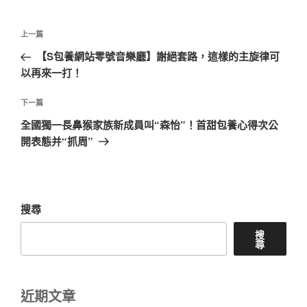
文
上
上一篇
章
一
【S包養網站零號音樂廳】謝絕套路，這樣的主旋律可
導
篇
以再來一打！
覽
文
章
下
下一篇
一
全國獨一長鼻猴家族新成員叫“森怡”！首甜包養心得次公
篇
開表態并“抓周”
文
章
搜尋
搜
尋
近期文章