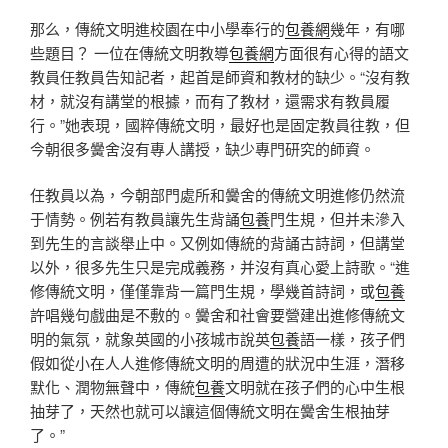
那么，傳統文明進校園在中小學奉行的
包養網
幾年，有哪
些題目？ 一位在傳統文明教導
包養網
方面很有心得的語文
教員任教員告知記者，起首是師資和教材的缺少。“沒有教
材，就沒有講堂的根據，而有了教材，還需求有教員履
行。”她表現，國粹傳統文明，最好也是固定教員往教，但
今朝很多黌舍沒有專人講授，缺少專門研究的師資。
任教員以為，今朝部門處所和黌舍的傳統文明進修仍然流
于情勢。例若有教員讓先生背誦
包養
門生規，但并未滲入
到先生的言談舉止中。又例如傳統的背誦古詩詞，但講堂
以外，很多先生只是完成義務，并沒有真心愛上詩歌。“進
修傳統文明，僅僅靠背一篇門生規，學幾首詩詞，或
包養
許唱幾句戲曲是不敷的。黌舍和社會要營建出進修傳統文
明的氣氛，就象英國的小孩城市說英
包養
語一樣，孩子們
假如從小在人人進修傳統文明的周遭的狀況中生涯，潛移
默化、潤物無聲中，傳統
包養
文明就在孩子們的心中生根
抽芽了，天然也就可以讓這個傳統文明在黌舍生根抽芽
了。”