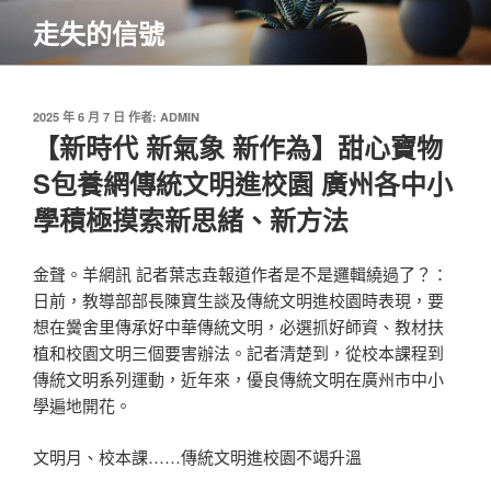
跳
走失的信號
至
主
要
內
發
2025 年 6 月 7 日
作者:
ADMIN
佈
【新時代 新氣象 新作為】甜心寶物
容
於
S包養網傳統文明進校園 廣州各中小
學積極摸索新思緒、新方法
金聲。羊網訊 記者葉志垚報道作者是不是邏輯繞過了？：
日前，教導部部長陳寶生談及傳統文明進校園時表現，要
想在黌舍里傳承好中華傳統文明，必選抓好師資、教材扶
植和校園文明三個要害辦法。記者清楚到，從校本課程到
傳統文明系列運動，近年來，優良傳統文明在廣州市中小
學遍地開花。
文明月、校本課……傳統文明進校園不竭升溫