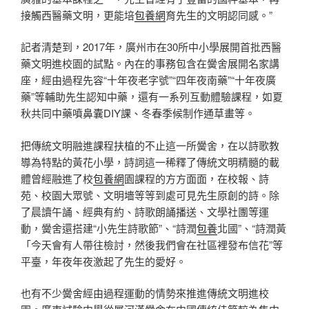
接觸西醫藥文明，更能培
包養網
育先生的文明認同感。”
記者清楚到，2017年，廣州市在30所中小學展開首批西醫
藥文明進校園的試點。內在的事務包含在黌舍展開名家講
座，經由過程先容“十年夜老字號”“四年夜南藥”“十年夜廣
藥”等輔助先生認知中藥，還有一系列互動體驗課程，如夏
秋共同中藥噴鼻囊DIY課、冬春季候制作通草畫等。
把傳統文明融進課程扶植的不止這一所黌舍，在以詩歌教
導為特點的黃花小學，詩詞這一稀釋了傳統文明精髓的載
體曾經融進了校
包養網
園課程的方方面面，在校報、詩
苑、校園大眾號、文明墻等等到處可見先生原創的詩。除
了晨讀午誦、經典有約、詩歌朗誦播送、文學社團等運
動，黌舍還搭建“小先生詩歌節”、“詩潤
包養
北國”、“詩潤黃
「今天會有人帶往檢討，然後我們會在社區裡發布信花”等
平臺，年夜年夜激起了先生的愛好。
也有不少黌舍經由過程運動的情勢來推進傳統文明進校