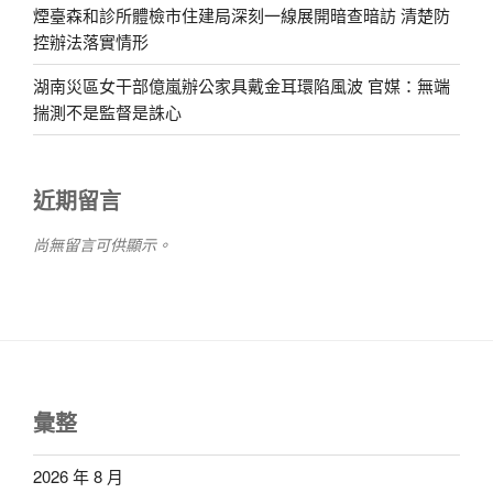
煙臺森和診所體檢市住建局深刻一線展開暗查暗訪 清楚防
控辦法落實情形
湖南災區女干部億嵐辦公家具戴金耳環陷風波 官媒：無端
揣測不是監督是誅心
近期留言
尚無留言可供顯示。
彙整
2026 年 8 月