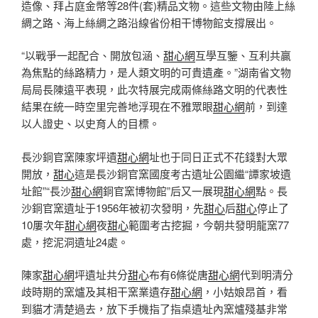
造像、拜占庭金幣等28件(套)精品文物。這些文物由陸上絲
綢之路、海上絲綢之路沿線省份相干博物館支撐展出。
“以戰爭一起配合、開放包涵、
甜心網
互學互鑒、互利共贏
為焦點的絲路精力，是人類文明的可貴遺產。”湖南省文物
局局長陳遠平表現，此次特展完成兩條絲路文明的代表性
結果在統一時空里完善地浮現在不雅眾眼
甜心網
前，到達
以人證史、以史育人的目標。
長沙銅官窯陳家坪遺
甜心網
址也于同日正式不花錢對大眾
開放，
甜心
這是長沙銅官窯國度考古遺址公園繼“譚家坡遺
址館”“長沙
甜心網
銅官窯博物館”后又一展現
甜心網
點。長
沙銅官窯遺址于1956年被初次發明，先
甜心
后
甜心
停止了
10屢次年
甜心網
夜
甜心
範圍考古挖掘，今朝共發明龍窯77
處，挖泥洞遺址24處。
陳家
甜心網
坪遺址共分
甜心
布有6條從唐
甜心網
代到明清分
歧時期的窯爐及其相干窯業遺存
甜心網
，小姑娘昂首，看
到貓才清楚過去，放下手機指了指桌遺址內窯爐殘基非常