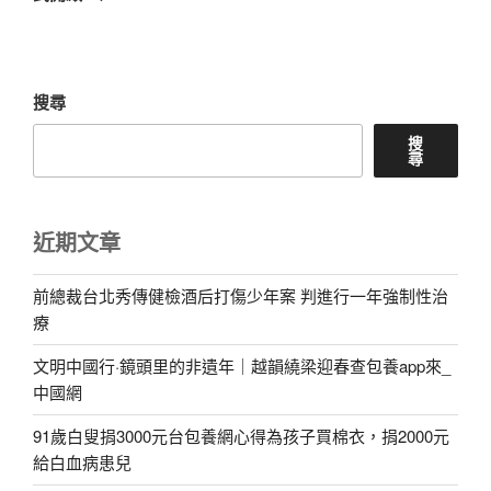
文
章
搜尋
搜
尋
近期文章
前總裁台北秀傳健檢酒后打傷少年案 判進行一年強制性治
療
文明中國行·鏡頭里的非遺年｜越韻繞梁迎春查包養app來_
中國網
91歲白叟捐3000元台包養網心得為孩子買棉衣，捐2000元
給白血病患兒