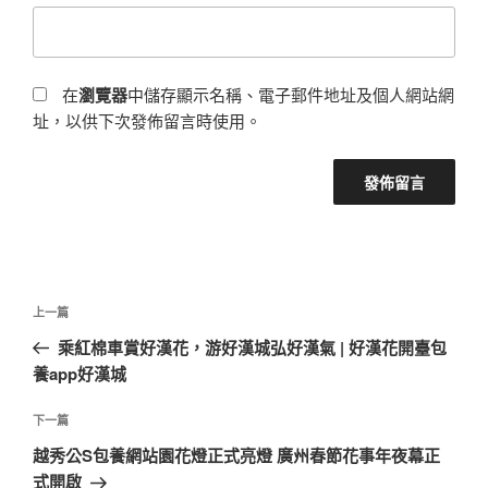
在
瀏覽器
中儲存顯示名稱、電子郵件地址及個人網站網
址，以供下次發佈留言時使用。
文
上
上一篇
章
一
乘紅棉車賞好漢花，游好漢城弘好漢氣 | 好漢花開臺包
導
篇
養app好漢城
覽
文
章
下
下一篇
一
越秀公S包養網站園花燈正式亮燈 廣州春節花事年夜幕正
篇
式開啟