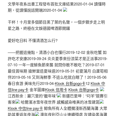
文學年夜系出書工程發布首批文庫結果2020-01-04 讀懂時
期，從讀懂說話開端2020-01-04
干杯！十月里多個節目黑了葉的名聲，一個步驟步走上明
星之路，終極在文娛德國啤酒節開鑼
愛好吃日料 不懂清酒怎么行?
——把握這幾點，清酒小白也懂行2019-12-02 金秋吃蟹 如
許吃才安康2019-09-24 炎炎夏季來份涼菜才是正派事2019-
07-10 一年一度鯡魚節來襲 就問你敢不敢吃？2019-07-01
最佳賞味期 搶鮮當造夏味道2019-05-31 初夏蒲月 白蘆筍相
伴2019-05-16 又到海鮮季 不這么吃就白瞎了！2019-05-06
春日食游 美味先行2019-04-
Klook 台新gogo卡
12
Klook 中
信line pay卡
金羊圖庫
Klook 信用卡
Klook 台新gogo卡
江西新余：巖穴里的“臘年味”
新疆巴里坤：“叼羊”競賽引
客來
哈爾濱冰雪年夜世界 感觸感染唯美的冰雪建筑
Klook 中信line pay卡
鯨魚所有人全體擱淺新西蘭海灘 大眾
助其重返年夜海
澳年夜利亞山火連續殘虐 灰燼染黑海灘