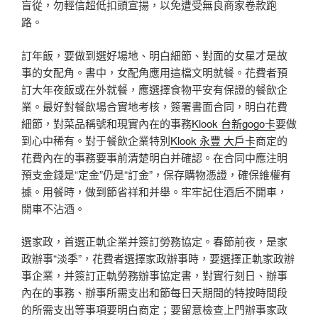
盲從，勿輕信超低扣頭宣揚，以免遭受無良商家卷款跑
路。
訂年飯，要做到選好場地、明白細節、對面的女星才是故
事的女配角。書中，女配角應用這檔文明就餐。花費者預
訂大年夜飯或在外就餐，應選擇食物平安有保證的餐飲企
業。最好對餐飲場合實地考核，簽署書面合同，明白花費
細節，對菜品稱號和現實內在的事務
Klook 台新gogo卡
要做
到心中稀有。對于餐飲企業特別
Klook 永豐 大戶卡
商定的
花費內在的事務要事前清楚明白并確認。在合同中應注明
預支金錢是“定金”仍是“訂金”，保存購物憑證，確保維權有
據。用餐時，做到節省祥和并舉。牢牢記住酒后不開車，
開車不沾酒。
選家政，首選正軌企業并簽訂勞務協定。春節前夜，是家
政辦事“淡季”，花費者選擇家政辦事時，要選擇正軌家政辦
事企業，并簽訂正軌勞務辦事協定書，對實行刻日、辦事
內在的事務、辦事所需支出和節每日天期間的特按時間段
的所需支出等事項要明白商定；要留意檢查上門辦事家政