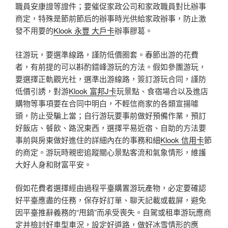
職員安康證等證件；要催促家政公司和家政職員對比辦事
商定，特殊是節前節后的辦事時光供給家政辦事，防止激
發不用要的
Klook 永豐 大戶卡
辦事膠葛。
往游玩，要選準線路，謹防低價圈套。春節出游的花費
者，有前提的可以斟酌錯峰游玩的方法。假如參團游玩，
要選擇正軌觀光社，選準出游線路，簽訂游玩合同，謹防
低價引誘，對游
Klook 富邦J卡
玩景點、食宿場合以及進店
購物等事項要在合同中明白，不輕信商家的各類宣揚噱
頭，防止受騙上當；自行游玩要事前做好預備作業，預訂
好飯店、餐飲、路況東西，選擇平易近宿、自助的方法要
事前與房東做好進住的詳細內在的事務和細
Klook 信用卡
節
的商定。游玩時親密追蹤關心景點客流和氣象情形，維護
大好人身和財富平安。
假如花費者選擇經由過程平臺購置游玩產物，必定要確認
好平臺應盡的任務，保存好訂單、聊天記載或截屏，避免
因平臺推辭義務的“甩鍋”而承受喪失。自駕或租車游玩應商
定并檢討好車型車況，設定好道路，做好冰雪情形的應