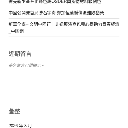
擦亮新型產業化綠色底OSDER奧斯德材料報價色
中國公開賽首局勝石宇奇 鄭加恒遺憾傷退雖敗猶榮
新華全媒+·文明中國行丨非遺展演查包養心得助力賞春經濟
_中國網
近期留言
尚無留言可供顯示。
彙整
2026 年 8 月