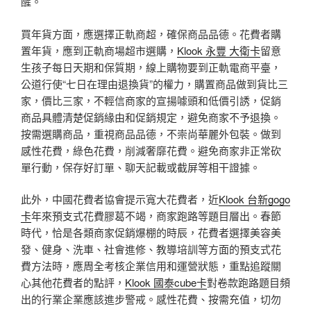
醒。
買年貨方面，應選擇正軌商超，確保商品品德。花費者購
置年貨，應到正軌商場超市選購，
Klook 永豐 大衛卡
留意
生孩子每日天期和保質期，線上購物要到正軌電商平臺，
公道行使“七日在理由退換貨”的權力，購置商品做到貨比三
家，價比三家，不輕信商家的宣揚噱頭和低價引誘，促銷
商品具體清楚促銷緣由和促銷規定，避免商家不予退換。
按需選購商品，重視商品品德，不崇尚華麗外包裝。做到
感性花費，綠色花費，削減奢靡花費。避免商家非正常砍
單行動，保存好訂單、聊天記載或截屏等相干證據。
此外，中國花費者協會提示寬大花費者，近
Klook 台新gogo
卡
年來預支式花費膠葛不竭，商家跑路等題目層出。春節
時代，恰是各類商家促銷爆棚的時辰，花費者選擇美容美
發、健身、洗車、社會進修、教導培訓等方面的預支式花
費方法時，應周全考核企業信用和運營狀態，重點追蹤關
心其他花費者的點評，
Klook 國泰cube卡
對卷款跑路題目頻
出的行業企業應該進步警戒。感性花費、按需充值，切勿