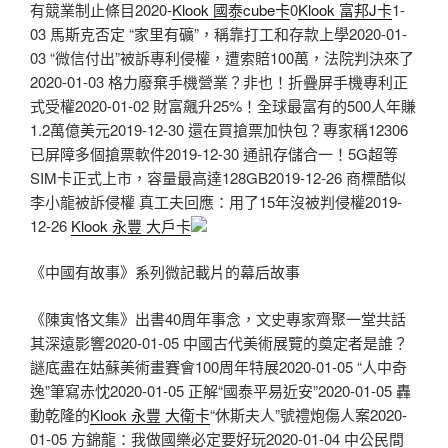
有競業制止條目2020-
Klook 國泰cube卡
0
Klook 富邦J卡
1-
03 馬斯克否定 “家里有礦”，稱靠打工和存款上學2020-01-
03 “微信付出”被訴專利侵權，遭索賠100萬，法院判決來了
2020-01-03 格力廢棄手機營業？非也！折疊屏手機專利正
式受權2020-01-02 財富飆升25%！全球最富有的500人年賺
1.2萬億美元2019-12-30 還在買搶票加快包？專家稱12306
已屏障多個搶票軟件2019-12-30 通訊存儲合一！5G超等
SIM卡正式上市，容量最高達128GB2019-12-26 商標酷似
李小龍被訴侵權 真工夫回應：用了15年沒被判侵權2019-
12-26
Klook 永豐 大戶卡
《中國有故事》系列微記載片的幕后故事
《陳寅恪文集》出書40周年事念，文史專家齊聚一堂共話
其深遠影響2020-01-05 中國古代美術展覽的奠定者是誰？
謎底盡在姑蘇美術畫賽會100周年特展2020-01-05 “人中奇
逸”筆寫赤忱2020-01-05 正解“國泰平易近安”2020-01-05 轟
動乾隆的
Klook 永豐 大衛卡
“休斯夫人”號禮炮傷人案2020-
01-05 方錦龍：我做國樂必定要好玩2020-01-04 中公民間