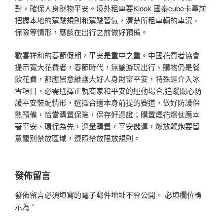
對，確保人身財物平安。境外租車要
Klook 國泰cube卡
事前
把握本地的駕駛規則和駕駛習氣，清楚所租車輛的車況、
保險等情形，應該在出行之前做好預備。
歡喜祥和的春節假期，平安是重中之重。中國花費者協會
提示寬大花費者，春節時代，無論游玩出行、購物仍是餐
飲花費，都應留意維護大好人身財富平安，特殊是介入冰
雪項目，必需選擇正軌商家和平安的運動場合,追蹤關心防
護平安裝配情形，選擇合適本身前提的賽道，做好防護保
熱預備，恰當購置保險，保存好憑證；購置煙花爆仗應本
著平安、環保為先，過量購置，平安儲運，燃放鞭炮要留
意闊別禁放區域，遵照禁放限放規則。
發佈留言
發佈留言必須填寫的電子郵件地址不會公開。
必填欄位標
示為
*