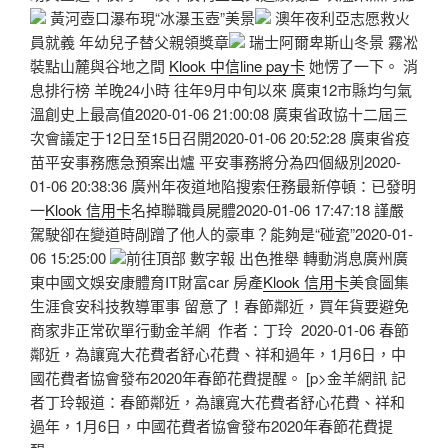
黃河壺口瀑布現“冰瀑玉壺”美景
澳年夜利亞志愿救火
員就義 年幼兒子替父親領獎章
瑞士阿爾卑斯山冬景 霧凇
裝點山麓與谷地之間
Klook 中信line pay卡
她愣了一下。 消
息排行榜 羊晚24小時 往年9月中旬以來 廣東12市縣均勻氣
溫創史上最高值2020-01-06 21:00:08 廣東省政協十二屆三
次會議定于12日至15日召開2020-01-06 20:52:28 廣東省疫
苗平安事務應急預案出爐 平安事務將分為四個級別2020-
01-06 20:38:36 廣州年夜道地陷搜索任務最新停頓：已發明
一
Klook 信用卡
名掉聯職員屍體2020-01-06 17:47:18 謹嚴
駕駛卻在變道時剮蹭了他人的豪車？能夠是“碰瓷”2020-01-
06 15:25:00
前往頂部 數字報 出色推舉 轉動消息廣州廣
東中國文娛安康體育IT財富car 房產
Klook 信用卡
美食圖集
生涯食安科技教導軍事 留意了！春節鄰近，買年貨要避免
商家非正常砍單行動金羊網 作者：丁玲 2020-01-06 春節
鄰近，為讓寬大花費者舒心花費、祥和過年，1月6日，中
國花費者協會發布2020年春節花費提醒。 [p>金羊網訊 記
者丁玲報道：春節鄰近，為讓寬大花費者舒心花費、祥和
過年，1月6日，中國花費者協會發布2020年春節花費提