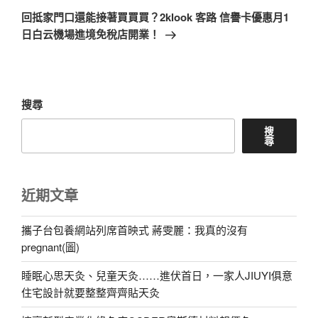
一
回抵家門口還能接著買買買？2klook 客路 信譽卡優惠月1
篇
日白云機場進境免稅店開業！
文
章
搜尋
搜
尋
近期文章
攜子台包養網站列席首映式 蔣雯麗：我真的沒有
pregnant(圖)
睡眠心思天灸、兒童天灸……進伏首日，一家人JIUYI俱意
住宅設計就要整整齊齊貼天灸