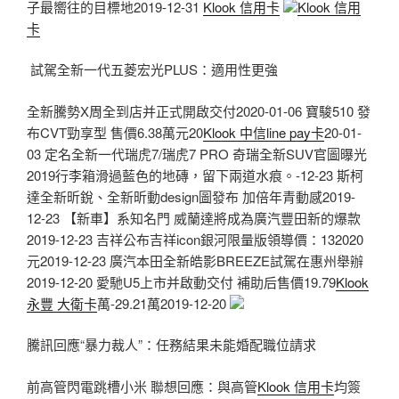
子最嚮往的目標地2019-12-31
Klook 信用卡
Klook 信用
卡
​ 試駕全新一代五菱宏光PLUS：適用性更強
全新騰勢X周全到店并正式開啟交付2020-01-06 寶駿510 發
布CVT勁享型 售價6.38萬元20
Klook 中信line pay卡
20-01-
03 ​定名全新一代瑞虎7/瑞虎7 PRO 奇瑞全新SUV官圖曝光
2019行李箱滑過藍色的地磚，留下兩道水痕。-12-23 斯柯
達全新昕銳、全新昕動design圖發布 加倍年青動感2019-
12-23 【新車】系知名門 威蘭達將成為廣汽豐田新的爆款
2019-12-23 吉祥公布吉祥icon銀河限量版領導價：132020
元2019-12-23 ​廣汽本田全新皓影BREEZE試駕在惠州舉辦
2019-12-20 愛馳U5上市并啟動交付 補助后售價19.79
Klook
永豐 大衛卡
萬-29.21萬2019-12-20
騰訊回應“暴力裁人”：任務結果未能婚配職位請求
前高管閃電跳槽小米 聯想回應：與高管
Klook 信用卡
均簽