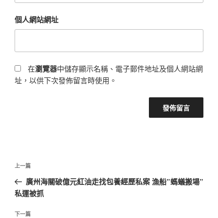
個人網站網址
在
瀏覽器
中儲存顯示名稱、電子郵件地址及個人網站網
址，以供下次發佈留言時使用。
文
上
上一篇
章
一
廣州海關破億元紅油走找包養經歷私案 漁船”螞蟻搬場”
導
篇
私運被抓
覽
文
章
下
下一篇