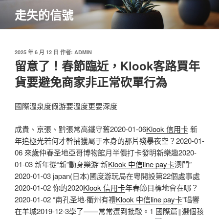
跳
走失的信號
至
主
要
內
發
2025 年 6 月 12 日
作者:
ADMIN
佈
留意了！春節臨近，Klook客路買年
容
於
貨要避免商家非正常砍單行為
國際溫泉度假游要溫度更要深度
成貴、京張、黔張常高鐵守舊2020-01-06
Klook 信用卡
新
年追極光若何才幹捕獲屬于本身的那片殘暴夜空？2020-01-
06 來歲仲春圣地亞哥博物館月半價打卡發明新樂趣2020-
01-03 新年從“新”動身樂游“新
Klook 中信line pay卡
澳門”
2020-01-03 japan(日本)國度游玩局在粵開設第22個處事處
2020-01-02 你的2020
Klook 信用卡
年春節目標地會在哪？
2020-01-02 “南孔圣地·衢州有禮
Klook 中信line pay卡
”唱響
在羊城2019-12-3學了——常常遭到批駁。1 國際篇‖選個孩