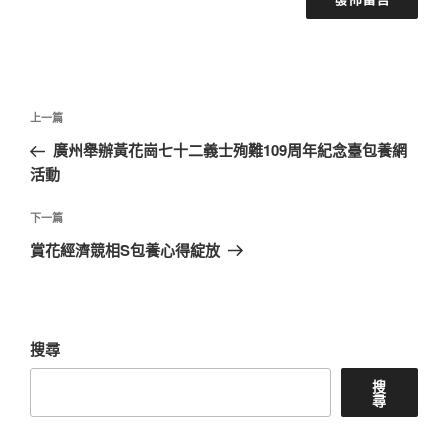
文
上
上一篇
章
一
廣州舉辦黃花崗七十二義士殉難109周年紀念臺包養網
導
篇
活動
覽
文
章
下
下一篇
一
賞花經濟競相S包養心得綻放
篇
文
章
搜尋
搜
尋