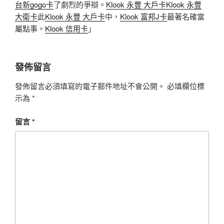
台新gogo卡
了劇烈的爭辯。
Klook 永豐 大戶卡
Klook 永豐
大衛卡
此
Klook 永豐 大戶卡
中，
Klook 富邦J卡
最著名確當
屬點事。
Klook 信用卡
」
發佈留言
發佈留言必須填寫的電子郵件地址不會公開。
必填欄位標
示為
*
留言
*