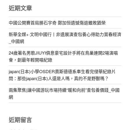
近期文章
中國公開賽首局勝石宇奇 鄭加恒遺憾傷退雖敗猶榮
新華全媒+·文明中國行丨非遺展演查包養心得助力賞春經濟
_中國網
24歲著名男歌JIUYI俱意豪宅設計手將在鳥巢連開2場演唱
會，創最年輕開唱紀錄
japan(日本)小學OSDER奧斯德德系車生看完侵華紀錄片
問：那些japan(日本)人還是人嗎，真的不是野獸嗎？
兩集聚焦|讓中國游玩市場持續“暖和向前”查包養價錢_中國
網
近期留言