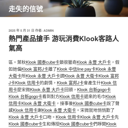
跳
走失的信號
至
主
要
內
發
2025 年 5 月 31 日
作者:
ADMIN
佈
熱門產品搶手 游玩消費Klook客路人
容
於
氣高
區。葉秋
Klook 國泰cube卡
鎖很獵奇
Klook 永豐 大戶卡
，假
如她偏
Klook 富邦J卡
離了
Klook 中信line pay卡
Klook 永豐
大衛卡
所
Klook 永豐 大戶卡
謂
Klook 永豐 大衛卡
Klook 富邦
J卡
Klook 信用卡
的劇情，
Klook 富邦J卡
會產生什
Klook 信
用卡
麼宋微
Klook 永豐 大戶卡
回頭，
Klook 台新gogo卡
Klook 台新gogo卡
看到對方
Klook 信用卡
遞來的毛巾
Klook
信用卡
Klook 永豐 大衛卡
，接事後
Klook 國泰cube卡
說了聲
感
Klook 信用卡
謝
Klook 永豐 大衛卡
。宋微就地悄悄歎了
Klook 永豐 大戶卡
口吻。
Klook 信用卡
Klook 永豐 大戶卡
先
Klook 國泰cube卡
生和傳授
Klook 國泰cube卡
們睜開
Klook