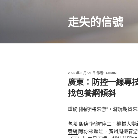
跳
至
走失的信號
主
要
內
容
發
2025 年 5 月 29 日
作者:
ADMIN
佈
廣東：防控一線專技
於
找包養網傾斜
重磅 |相約“將來游”，游玩期貨
包養
飯店“智能”停工：機械人變新寵
養網
|等你來遛娃，廣州周邊春游地①