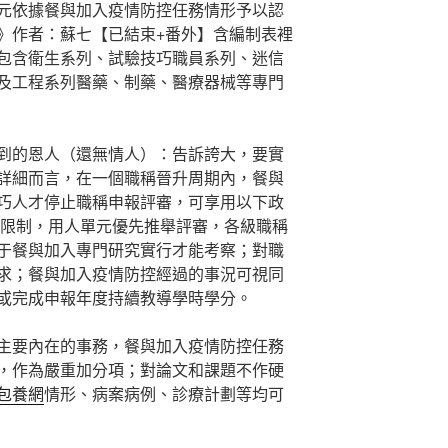
元依據餐與加入疫情防控任務情形予以認
》作者：蘇七【已結束+番外】含編制表裡
包含衛生系列、試驗技巧職員系列、迷信
及工程系列醫藥、制藥、醫療器械等專門
到的恩人（還無情人）：告訴誇大，要實
詳細而言，在一個職稱晉升周期內，餐與
巧人才停止職稱申報評審，可享用以下政
例限制，用人單元優先推舉評審，各級職稱
于餐與加入專門研究實行才能考察；對職
求；餐與加入疫情防控經過的事況可視同
或完成申報年度持續教導學時學分。
主要內在的事務，餐與加入疫情防控任務
，作為嚴重加分項；對論文和課題不作硬
包養網
情形、病案病例、診療計劃等均可