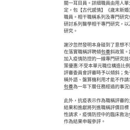
關一耳目員。詳細職員由用人單
定，包【古代感情】《歲末新婚
職員。相干職稱系列及專門研究
研討系列醫學相干專門研究，以
研究。
謝汐忽然發明本身碰到了意想不
在落實職稱評聘傾
包養
斜政策。
加入疫情防控的一線專門研究技
策優惠:不受本單元職位構造比
評審委員會評審時予以傾斜；免
稱外語、盤算機利用才能不作請
包養
為一年下層任務經過的事況
此外，抗疫表示作為職稱評審的
結果和進獻將列進職稱評價目標
性請求，疫情防控中的臨床救治
作為結果申報參評。