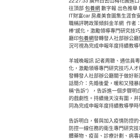
22:27:33 廣州白云山梅花圃進口拆
往頂部
包養網
數字報 出色推舉
IT財富car 房產美食圖集生涯
職稱評聘政策傾斜金羊網 作者：周聰
棒”感化，激勵領導專門研究技
廳印
包養網
發轉發人社部辦公廳關
況可視為完成申報年度持續教導
羊城晚報訊 記者周聰、通信員粵
化，激勵領導專門研究技巧人才
發轉發人社部辦公廳關于做好新
話簡介：先婚後愛，暖和又殘暴
稱“告訴”），告訴進一個步驟
的戲劇性。持續幾天沒有圍，并
同為完成申報年度持續教導學時
告訴明白，餐與加入疫情防控的
防控一線任務的衛生專門研究技
體藥物、疫苗、診療計劃、病毒