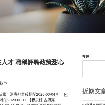
搜尋
人才 職稱評聘政策甜心
來救市
近期文
，消毒神器成標配2020-03-04 打卡
包
2020-03-11 【春景好·古鎮篇
24歲著名男歌J