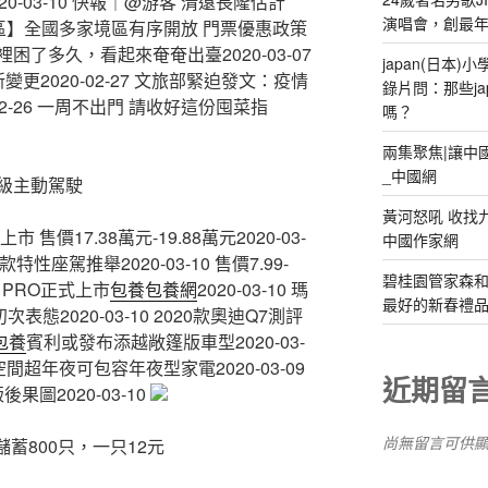
-03-10 快報｜@游客 清遠長隆估計
演唱會，創最
9 【景區】全國多家境區有序開放 門票優惠政策
了多久，看起來奄奄出臺2020-03-07
japan(日本
更2020-02-27 文旅部緊迫發文：疫情
錄片問：那些ja
2-26 一周不出門 請收好這份囤菜指
嗎？
兩集聚焦|讓中
_中國網
3級主動駕駛
黃河怒吼 收找
價17.38萬元-19.88萬元2020-03-
中國作家網
特性座駕推舉2020-03-10 ​售價7.99-
碧桂園管家森
7 PRO正式上市
包養
包養網
2020-03-10 瑪
最好的新春禮
態2020-03-10 2020款奧迪Q7測評
包養
賓利或發布添越敞篷版車型2020-03-
 空間超年夜可包容年夜型家電2020-03-09
近期留
圖2020-03-10
尚無留言可供
蓄800只，一只12元