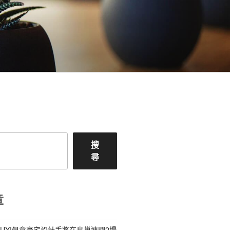
搜
尋
章
IUYI俱意豪宅設計手將在鳥巢連開2場