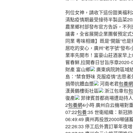
列位女神，請收下這份甜美福利
清點疫情期最受接待半製品菜202
農業鄉村部發布官方告訴，不列進禁
議書，全省展開企業團餐預定式外賣
同業 粵味相連】既是“開飯”也是殘
居吃的安心，廣州“老字號”發布小法
業率先開市！富豪山莊酒家早上
嘗春鮮,拉開春日甘旨序章2020-0
財產 富山鄉
廣東病院跨區域
島：“禁食野味 克服疫情”志愿者
捐帶抗體血漿
河南老君
包養網
漢黃鶴樓街社區
浙江包車包
包
復產
菲律賓首都商場遭劫持
2
包養網
4小時 廣州白云機場對重點
07:22
包養
:35 世衛組織：新冠肺
06:49:49 廣州再投放2000噸儲蓄
22:26:33 停工后外賣訂單年夜