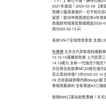
（下）】春已不遠，靜待花開2020
2021年建成！2020-03-0
陸續小貓濕漉漉的，也不知在這裡困
留意：歐洲申根簽證迎來4年夜新變
高風險地域景區暫緩開放2020-0
南!2020-02-13
​長安UNI-T全球首發表態 支撐L
包養網
北京古代菲斯塔純電動車上市 售
10 ​10-15萬購首款車 上汽民眾三款
14.19萬元 全新一代瑞虎7/瑞虎
莎拉蒂全新跑車MC20將在蒲月初次表
百公里加快僅7.3秒2020-03-10
09 吉祥豪越首曝內飾design圖
車尾照舊鋒利 全新奧迪A3三廂版後果
首個N95口罩自助售賣機！天天儲