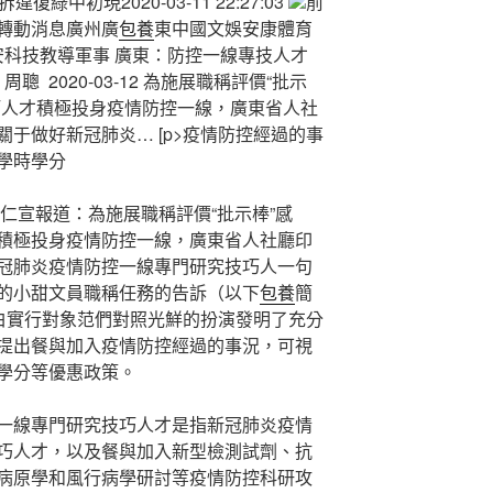
違復綠中初現2020-03-11 22:27:03
前
 轉動消息廣州廣
包養
東中國文娛安康體育
食安科技教導軍事 廣東：防控一線專技人才
 2020-03-12 為施展職稱評價“批示
巧人才積極投身疫情防控一線，廣東省人社
于做好新冠肺炎… [p>疫情防控經過的事
學時學分
仁宣報道：為施展職稱評價“批示棒”感
積極投身疫情防控一線，廣東省人社廳印
冠肺炎疫情防控一線專門研究技巧人一句
的小甜文員職稱任務的告訴（以下
包養
簡
明白實行對象范們對照光鮮的扮演發明了充分
提出餐與加入疫情防控經過的事況，可視
學分等優惠政策。
一線專門研究技巧人才是指新冠肺炎疫情
巧人才，以及餐與加入新型檢測試劑、抗
病原學和風行病學研討等疫情防控科研攻