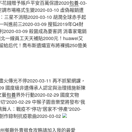
不花錢贈予賬戶平安百萬保證2020
包養
-03-
空調市場格式生變2020-03-10 虛偽報銷遭
星不消賠2020-03-10 胡潤全球赤手起
前三2020-03-09 搜狐2019年Q4財
20-03-09 殺菌成為要害詞 消毒家電銷
 湖北一線員工天天補貼2000元！huawei又
06 不留給后代！喬布斯遺孀宣布將裸捐250億美
火傳光不停2020-03-11 再不抓緊網課，
3-09 國度級非遺傳承人認定與治理措施新陳
文藝
包養
界外行動2020-02-29 國度文物
2020-02-29 中猴子園音樂堂將發布“我
州跳舞人：戰疫不“停功”居家不“停產”2020-
創作錄制抗疫歌曲2020-03-02
廣州餐廳外賣揾食攻略請加入我的最愛