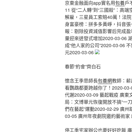
京東金融面向app實名用
包養
戶
11 從“二人轉”到“三國殺”：高端
解雇，三星員工索賠40萬！法院：三
身富豪榜：拼多多黃崢，抖音張一叫進
報：剔除投資減值影響后完成盈利20
量迎來迸發式增加2020-03-06
成“他人家的公司”2020-03-
元2020-03-06
春節“約會”齊白石
懷念王季思師長
包養網
教師：薪盡
看鸚鵡都要跨越你了！2020-0
代謝2020-03-09 藝起戰疫 廣東
局：文博單元恢復開放不搞“一刀切”
們在藝起”運動2020-02-29 廣
03-05 廣州年夜劇院邀約藝術家 
停工季宅家辦公也要好好吃飯 