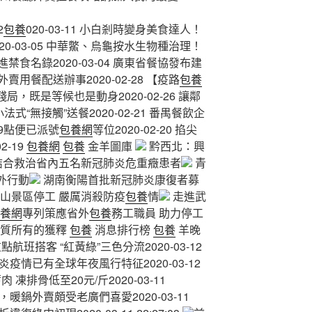
2
包養
020-03-11 小白剎時變身美食達人！
0-03-05 中華鱉、烏龜按水生物種治理！
食名錄2020-03-04 廣東省餐協發布建
用餐配送辦事2020-02-28 【疫路
包養
局，既是等候也是動身2020-02-26 讓鄰
式“無接觸”送餐2020-02-21 番禺餐飲企
9點便已派號
包養網
等位2020-02-20 掐尖
2-19
包養網
包養
金羊圖庫
黔西北：興
結合救治省內五名新冠肺炎危重癥患者
青
外行動
湖南衡陽首批新冠肺炎康復者募
山景區停工 嚴厲消殺防疫
包養
情
走進武
養網
專列策應省外
包養
務工職員 助力停工
人質所有的獲釋
包養
消息排行榜
包養
羊晚
航班搭客 “紅黃綠”三色分流2020-03-12
炎疫情已有全球年夜風行特征2020-03-12
肉 凍排骨低至20元/斤2020-03-11
增，暖鍋外賣頗受老廣們喜愛2020-03-11