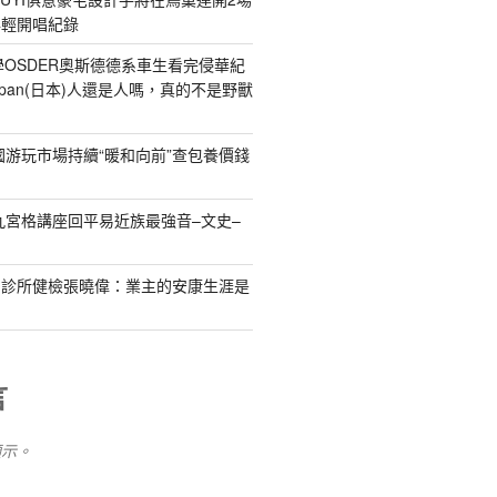
年輕開唱紀錄
)小學OSDER奧斯德德系車生看完侵華紀
pan(日本)人還是人嗎，真的不是野獸
國游玩市場持續“暖和向前”查包養價錢
九宮格講座回平易近族最強音–文史–
和診所健檢張曉偉：業主的安康生涯是
品
言
顯示。