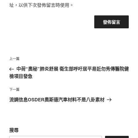
址，以供下次發佈留言時使用。
文
上
上一篇
章
一
中荷“奧秘”肺炎舒展 衛生部呼吁居平易近勿秀傳醫院健
導
篇
檢項目發急
覽
文
章
下
下一篇
一
流調信息OSDER奧斯德汽車材料不是八卦素材
篇
文
章
搜尋