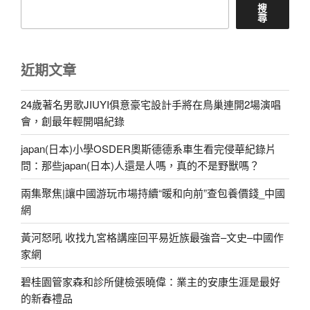
搜
尋
近期文章
24歲著名男歌JIUYI俱意豪宅設計手將在鳥巢連開2場演唱
會，創最年輕開唱紀錄
japan(日本)小學OSDER奧斯德德系車生看完侵華紀錄片
問：那些japan(日本)人還是人嗎，真的不是野獸嗎？
兩集聚焦|讓中國游玩市場持續“暖和向前”查包養價錢_中國
網
黃河怒吼 收找九宮格講座回平易近族最強音–文史–中國作
家網
碧桂園管家森和診所健檢張曉偉：業主的安康生涯是最好
的新春禮品