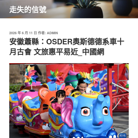
跳
走失的信號
至
主
要
內
發
2026 年 6 月 11 日
作者:
ADMIN
佈
安徽蕭縣：OSDER奧斯德德系車十
容
於
月古會 文旅惠平易近_中國網