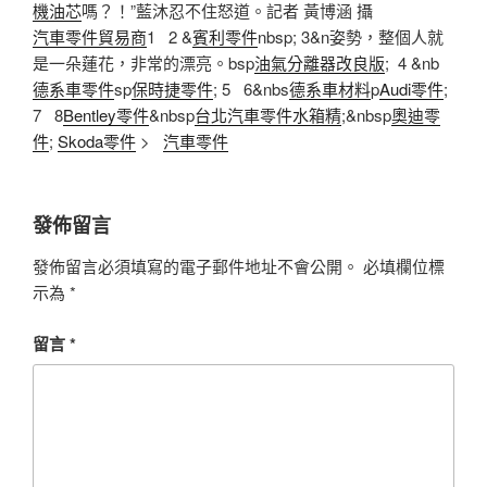
機油芯
嗎？！”藍沐忍不住怒道。記者 黃博涵 攝
汽車零件貿易商
1 2 &
賓利零件
nbsp; 3&n姿勢，整個人就
是一朵蓮花，非常的漂亮。bsp
油氣分離器改良版
; 4 &nb
德系車零件
sp
保時捷零件
; 5 6&nbs
德系車材料
p
Audi零件
;
7 8
Bentley零件
&nbsp
台北汽車零件
水箱精
;&nbsp
奧迪零
件
;
Skoda零件
>
汽車零件
發佈留言
發佈留言必須填寫的電子郵件地址不會公開。
必填欄位標
示為
*
留言
*