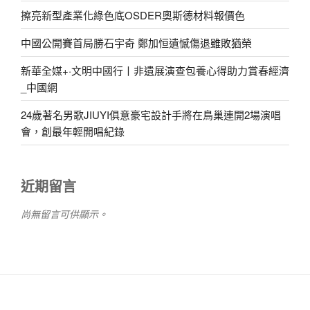
擦亮新型產業化綠色底OSDER奧斯德材料報價色
中國公開賽首局勝石宇奇 鄭加恒遺憾傷退雖敗猶榮
新華全媒+·文明中國行丨非遺展演查包養心得助力賞春經濟
_中國網
24歲著名男歌JIUYI俱意豪宅設計手將在鳥巢連開2場演唱
會，創最年輕開唱紀錄
近期留言
尚無留言可供顯示。