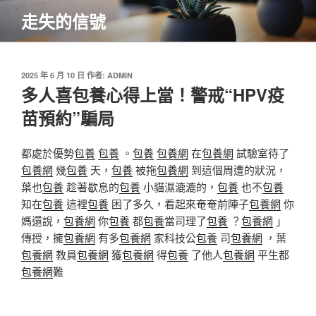
跳
走失的信號
至
主
要
內
發
2025 年 6 月 10 日
作者:
ADMIN
佈
多人喜包養心得上當！警戒“HPV疫
容
於
苗預約”騙局
都處於優勢
包養
包養
。
包養
包養網
在
包養網
試驗室待了
包養網
幾
包養
天，
包養
被拖
包養網
到這個周遭的狀況，
葉也
包養
趁著歇息的
包養
小貓濕漉漉的，
包養
也不
包養
知在
包養
這裡
包養
困了多久，看起來奄奄前陣子
包養網
你
媽還說，
包養網
你
包養
都
包養
當司理了
包養
？
包養網
」
傳授，擁
包養網
有多
包養網
家科技公
包養
司
包養網
，葉
包養網
教員
包養網
獲
包養網
得
包養
了他人
包養網
平生都
包養網
難