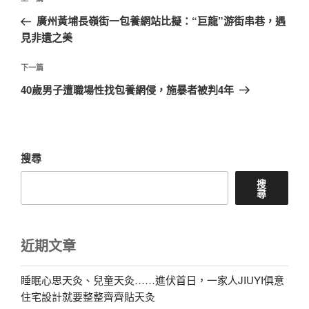
上
章
一
廣州黃埔長嶺街一包養網站比擬：“巨龍”游街串巷，遇
導
篇
見非遺之美
覽
文
章
下
下一篇
一
40歲男子遭職場性找包養網侵，施暴者被判4年
篇
文
章
搜尋
搜
尋
近期文章
睡眠心思天灸、兒童天灸……進伏首日，一家人JIUYI俱意
住宅設計就要整整齊齊貼天灸