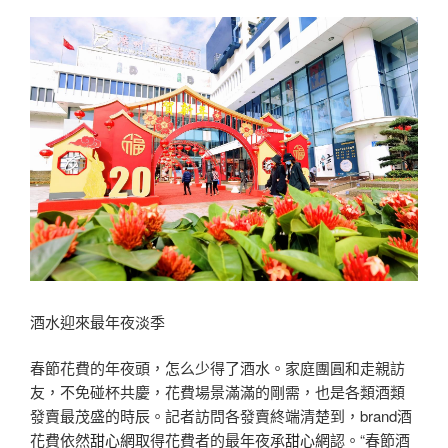
酒水迎來最年夜淡季
春節花費的年夜頭，怎么少得了酒水。家庭團圓和走親訪
友，不免碰杯共慶，花費場景滿滿的剛需，也是各類酒類
發賣最茂盛的時辰。記者訪問各發賣終端清楚到，brand酒
花費依然
甜心網
取得花費者的最年夜承
甜心網
認。“春節酒