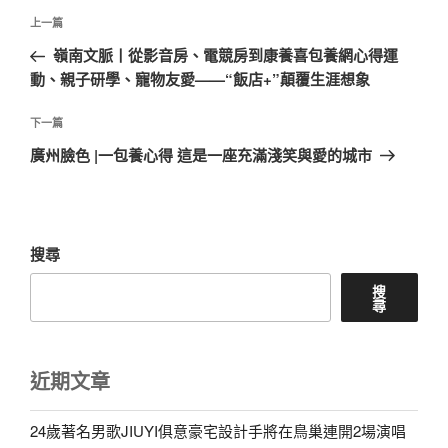
文
上
上一篇
章
一
嶺南文脈丨從影音房、電競房到康養喜包養網心得運
導
篇
動、親子研學、寵物友愛——“飯店+”顛覆生涯想象
覽
文
章
下
下一篇
一
廣州臉色 |一包養心得 這是一座充滿淺笑與愛的城市
篇
文
章
搜尋
搜
尋
近期文章
24歲著名男歌JIUYI俱意豪宅設計手將在鳥巢連開2場演唱