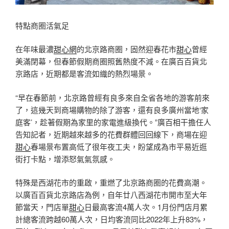
特點商圈活氣足
在年味最濃
甜心網
的北京路商圈，固然迎春花市
甜心
曾經
美滿閉幕，但春節假期商圈照舊熱度不減。在廣百百貨北
京路店，近期都是客流如織的熱烈場景。
“早在春節前，北京路曾經有良多來自全省各地的游客前來
了，這幾天到商場購物的除了游客，還有良多廣州當地‘家
庭客’，趁著假期為家里的家電進級換代。”廣百相干擔任人
告知記者，近期越來越多的花費群體回回線下，商場在迎
甜心
春場景布置高低了很年夜工夫，盼望成為市平易近逛
街打卡點，增添怒氣氣氛感。
特殊是西湖花市的重啟，重燃了北京路商圈的花費高潮。
以廣百百貨北京路店為例，自年廿八西湖花市開市至大年
節當天，門店單
甜心
日最高客流4萬人次。1月份門店月累
計總客流跨越60萬人次，日均客流同比2022年上升83%，