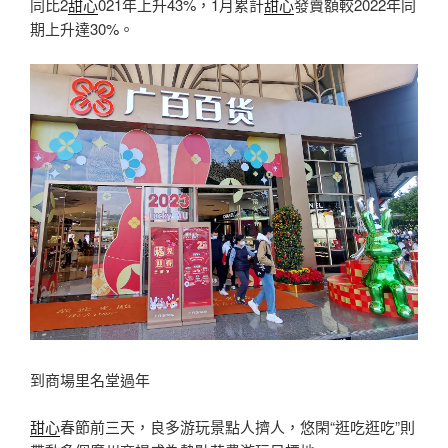
同比2
甜心
021年上升43%，1月累計
甜心
發賣額較2022年同
期上升達30%。
到商場里名堂過年
甜心
春節前三天，良多游玩景點人擠人，悠閑“逛吃逛吃”則