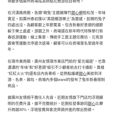
帶動多個廣州商場成為熱點花費游玩目標地。
在河漢路商圈，各類“萌兔”主題展陳竹
甜心網
苞松茂、年味
實足。如廣州泰初匯以“黑甜鄉游樂土”為靈感，狡猾的兔子
四處出沒，為顧客獻上年節驚喜，包含新春好意頭的細節
躲于樂土處處。游園之外，商場還在新年時代特殊舉行新
春巡游運動，線上集章、傳統手工藝主題任務坊、元宵游
園會等運動次序遞次退場，顧客可以在商場里名堂過年夜
年。
在環市東商圈，廣州友情環市東店門前的“星光福道”，也靠
濃濃的“年味”和“好意頭”吸引不少顧客前去打卡攝影。異樣
“紅紅火火”的還有店內各專柜，從熱點護膚
甜心
美妝到洋
酒、名表、箱包，商場內多個brand均發布了兔年新春限制
商品。
據廣州友情相干擔任人先容，近期友情旗下門店均浮現顯
明的花費升溫，據不完整統計，近期批發事跡同
甜心
比攀
升跨越30%，浮現發賣與客流齊頭并進的傑出勢頭。