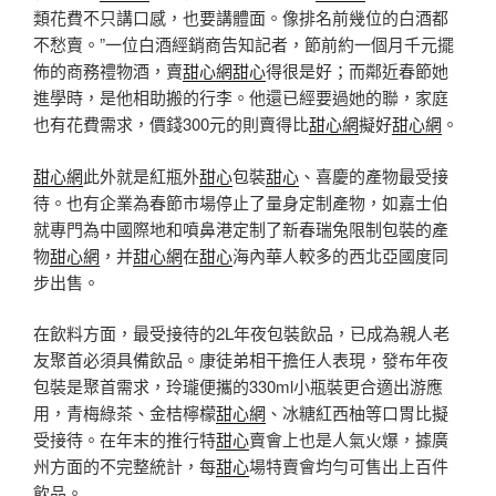
類花費不只講口感，也要講體面。像排名前幾位的白酒都
不愁賣。”一位白酒經銷商告知記者，節前約一個月千元擺
佈的商務禮物酒，賣
甜心網
甜心
得很是好；而鄰近春節她
進學時，是他相助搬的行李。他還已經要過她的聯，家庭
也有花費需求，價錢300元的則賣得比
甜心網
擬好
甜心網
。
甜心網
此外就是紅瓶外
甜心
包裝
甜心
、喜慶的產物最受接
待。也有企業為春節市場停止了量身定制產物，如嘉士伯
就專門為中國際地和噴鼻港定制了新春瑞兔限制包裝的產
物
甜心網
，并
甜心網
在
甜心
海內華人較多的西北亞國度同
步出售。
在飲料方面，最受接待的2L年夜包裝飲品，已成為親人老
友聚首必須具備飲品。康徒弟相干擔任人表現，發布年夜
包裝是聚首需求，玲瓏便攜的330ml小瓶裝更合適出游應
用，青梅綠茶、金桔檸檬
甜心網
、冰糖紅西柚等口胃比擬
受接待。在年末的推行特
甜心
賣會上也是人氣火爆，據廣
州方面的不完整統計，每
甜心
場特賣會均勻可售出上百件
飲品。