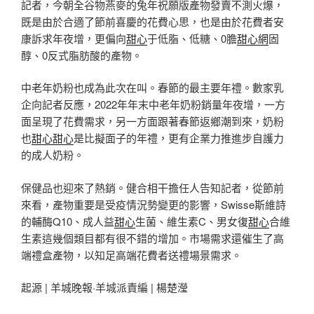
記者，今朝全谷物燕麥的兔年祝願版產物發賣不測火爆，
既是由於合適了節前喜慶的花費心思，也是由於花費者安
康訴求年夜增，更偏向
甜心
于低脂、低糖、0膽
甜心網
固
醇、0反式脂肪酸的產物。
中老年奶粉也成為此次在叫。春節的最主要年禮。數家乳
企向記者反應，2022年年末中老年奶粉銷量年夜增，一方
面呈現了花費需求，另一方面跟著春節返鄉潮到來，奶粉
也
甜心
甜心
是比擬面子的年禮，更有企業力推進步自護力
的成人奶粉。
保健品也迎來了熱銷。健合相干擔任人告知記者，從節前
來看，產物重要是受疫情況勢變更的影響，Swisse斯維詩
的輔酶Q10、成人益
甜心
生菌、維生素C、男女復
甜心
合維
生素這幾個類目都有很不錯的增加。市場需求還催生了高
端禮盒產物，以知足高端花費者送禮場景需求。
起源 | 羊城晚報·羊城派責編 | 楊楚瀅