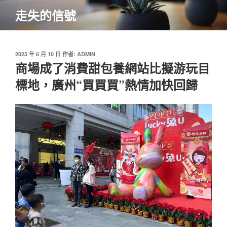
跳
走失的信號
至
主
要
內
發
2025 年 6 月 10 日
作者:
ADMIN
佈
商場成了消費甜包養網站比擬游玩目
容
於
標地，廣州“買買買”熱情加快回歸