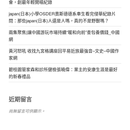
會，創最年輕開唱紀錄
japan(日本)小學OSDER奧斯德德系車生看完侵華紀錄片
問：那些japan(日本)人還是人嗎，真的不是野獸嗎？
兩集聚焦|讓中國游玩市場持續“暖和向前”查包養價錢_中國
網
黃河怒吼 收找九宮格講座回平易近族最強音–文史–中國作
家網
碧桂園管家森和診所健檢張曉偉：業主的安康生涯是最好
的新春禮品
近期留言
尚無留言可供顯示。