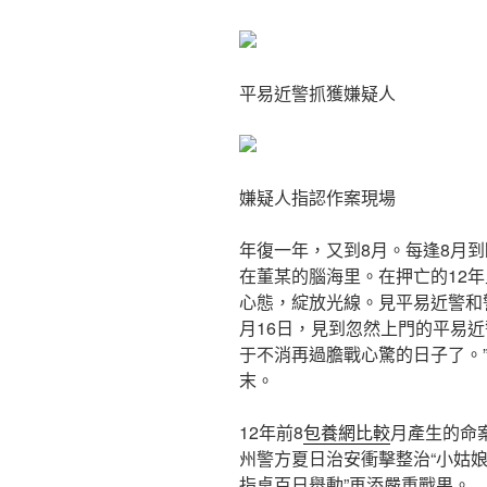
平易近警抓獲嫌疑人
嫌疑人指認作案現場
年復一年，又到8月。每逢8月
在董某的腦海里。在押亡的12
心態，綻放光線。見平易近警和
月16日，見到忽然上門的平易
于不消再過膽戰心驚的日子了。
末。
12年前8
包養網比較
月產生的命
州警方夏日治安衝擊整治“小姑
指桌百日舉動”再添嚴重戰果。