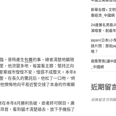
新華全媒+·文
春經濟_中國網
24歲著名男歌J
演唱會，創最
japan(日本
錄片問：那些ja
嗎？
到臨，昔時產生
包養
的事，總會清楚地顯現
兩集聚焦|讓中
年里，他流竄多地，每當看主題：堅持正向
_中國網
警車城市惶惶不安，惶惑不成整天。本年8
近警，在長久的驚詫后，他松了一口吻，“終
”他懊悔地向平易近警交接了本身的作案顛
近期留
尚無留言可供
案在本年8月勝利告破，逝者終可瞑目。廣
娘昂首，看到貓才清楚過去，放下手機指了