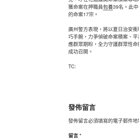
獲命案在押職員
包養
39名。此中
的命案17宗。
廣州警方表現，將以夏日治安衝
巧手腕，力爭偵破命案積案、平
應群眾期盼，全力守護群眾性命
成功召開。
TC:
發佈留言
發佈留言必須填寫的電子郵件地
留言
*