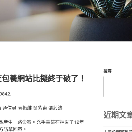
搜尋
查包養網站比擬終于破了！
9842.
 通信員 袁振維 吳紫東 張毅濤
近期文
白云區產生一路命案。兇手董某在押匿了12年
方訪拿回案。
中國公開賽首局