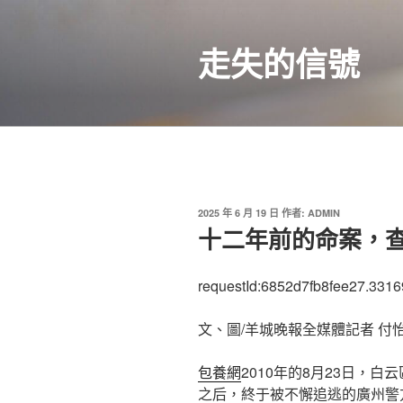
跳
至
走失的信號
主
要
內
容
發
2025 年 6 月 19 日
作者:
ADMIN
佈
十二年前的命案，
於
requestId:6852d7fb8fee27.3316
文、圖/羊城晚報全媒體記者 付怡
包養網
2010年的8月23日，
之后，終于被不懈追逃的廣州警