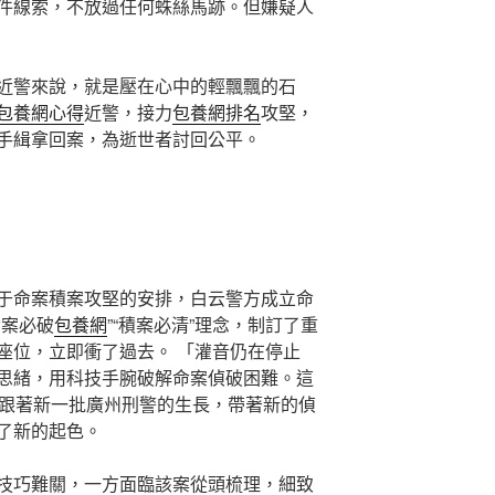
件線索，不放過任何蛛絲馬跡。但嫌疑人
近警來說，就是壓在心中的輕飄飄的石
包養網心得
近警，接力
包養網排名
攻堅，
手緝拿回案，為逝世者討回公平。
于命案積案攻堅的安排，白云警方成立命
命案必破
包養網
”“積案必清”理念，制訂了重
座位，立即衝了過去。 「灌音仍在停止
思緒，用科技手腕破解命案偵破困難。這
跟著新一批廣州刑警的生長，帶著新的偵
了新的起色。
技巧難關，一方面臨該案從頭梳理，細致