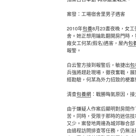
案發：工場宿舍里男子遇害
2010年
包養
8月23晝夜晚，女
舍。她正想用鑰匙翻開房門時，
廠女工何某(假名)遇害，屋內
包
報警。
白云警方接到報警后，敏捷出
包
兵強將趕赴現場，徹夜奮戰，展
經勘驗，何某為外力招致的梗塞
清查
包養網
：戰勝晦氣原因，接
由于嫌疑人作案后顯明對房間作
苦。同時，受限于那時的迷信技
又少。案發地周邊為城郊聯合部
由過程訪問排查等任務，仍無法