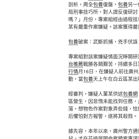
剖析，周全
包養
復盤，
包養
另一
局刑事技巧所，對人證反復研討
嗎？」月份，專案組經由過程技
某有嚴重作案嫌疑。該案獲得嚴
包養
破案：武斷抓捕，兇手伏誅
專案組對該案嫌疑情面況睜開研
台推薦
戰勝各類艱苦，持續多日
行情
月16日，在嫌疑人前往廣
動，當
包養
天上午在白云區某出
經審判，嫌疑人董某供述
包養網
區營生，因怠惰未能找到任務，
蕩，想物色作案對象弄些錢，恰
后懼怕對方報警，遂將其殺戮。
據先容，本年以來，廣州警方通
兒，才在花過展開命案積案專項