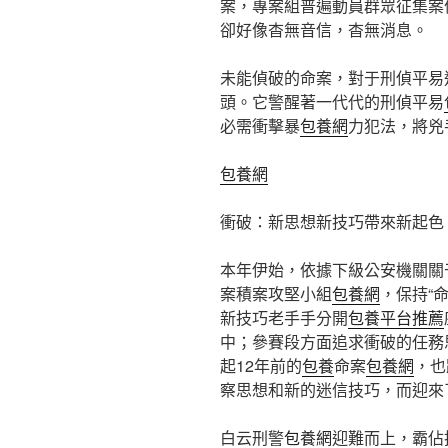
案，專案組普遍動員群眾征集案
卻好像杳無音信，杳無消息。
未能偵破的命案，對于刑偵平易
頭。它警醒著一代代的刑偵平易
必需衝擊暴
包養網
力犯法，將兇
包養網
衝破：新思想新技巧帶來新起色
本年伊始，依據下級公安機關關
案積案攻堅小組
包養網
，保持“
新技巧老手手分開
包養平台推薦
中；參賽段方面追求衝破的任務
起12年前的
包養
命案
包養網
，也
察思想和新的迷信技巧，而迎來
白云刑警
包養網
迎難而上，霸佔