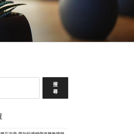
搜
尋
章
勝石宇奇 鄭加恒遺憾傷退雖敗猶榮