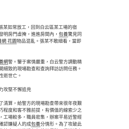
工張某如常放工，回到白云區某工場的宿
發明房門虛掩，進進房間內，
包養
驚見同
養網 花園
物品混亂。張某不敢細看，當即
養網
警。鑒于案情嚴重，白云警方調動精
開細致的現場勘查和查詢拜訪訪問任務。
性逝世亡。
力攻堅不懈追兇
了清算，給警方的現場勘查帶來很年夜艱
巧程度和客不雅前提，有價值的線索少之
，工場較多，職員密集，辦案平易近警經
確認嫌疑人的成
包養
分情形。為了攻破此