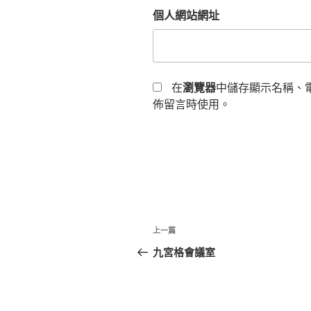
個人網站網址
在
瀏覽器
中儲存顯示名稱、
佈留言時使用。
文
上
上一篇
章
一
九宮格會議室
篇
導
文
覽
章