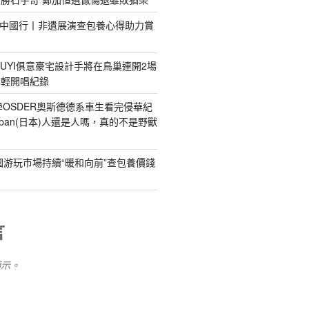
明中國行丨非遺展演查包養心得助力賞
IUYI俱意豪宅設計手將在鳥巢連開2場
年輕開唱紀錄
)小學OSDER奧斯德德系車生看完侵華紀
pan(日本)人還是人嗎，真的不是野獸
國游玩市場持續“暖和向前”查包養價錢
言
顯示。